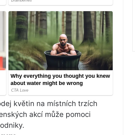
dej květin na místních trzích
čenských akcí může pomoci
podniky.