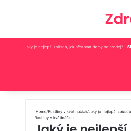
Zd
S
Jaký je nejlepší způsob, jak pěstovat domy na prodej?
Pinterest
Home
/
Rostliny v květináčích
/
Jaký je nejlepší způso
Rostliny v květináčích
Jaký je nejlepší