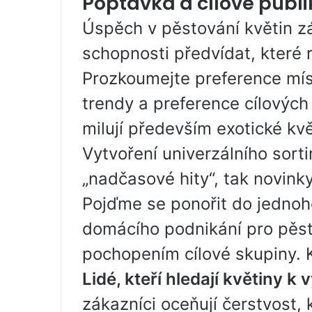
Poptávka a cílové publ
Úspěch v pěstování květin z
schopnosti předvídat, které 
Prozkoumejte preference míst
trendy a preference cílových
milují především exotické kv
Vytvoření univerzálního sort
„nadčasové hity“, tak novinky
Pojďme se ponořit do jedno
domácího podnikání pro pěst
pochopením cílové skupiny. K
Lidé, kteří hledají květiny 
zákazníci oceňují čerstvost, k