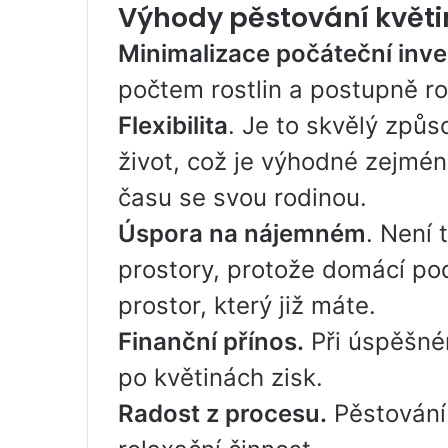
Výhody pěstování květi
Minimalizace počáteční inve
počtem rostlin a postupně ro
Flexibilita
. Je to skvělý způs
život, což je výhodné zejména 
času se svou rodinou.
Úspora na nájemném
. Není 
prostory, protože domácí po
prostor, který již máte.
Finanční přínos.
Při úspěšné
po květinách zisk.
Radost z procesu.
Pěstování