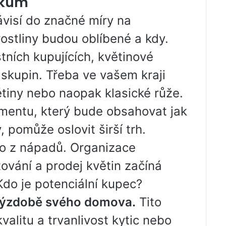
ikum
ávisí do značné míry na
rostliny budou oblíbené a kdy.
ních kupujících, květinové
 skupin. Třeba ve vašem kraji
ětiny nebo naopak klasické růže.
imentu, který bude obsahovat jak
, pomůže oslovit širší trh.
ho z nápadů. Organizace
ování a prodej květin začíná
do je potenciální kupec?
k výzdobě svého domova.
Tito
valitu a trvanlivost kytic nebo