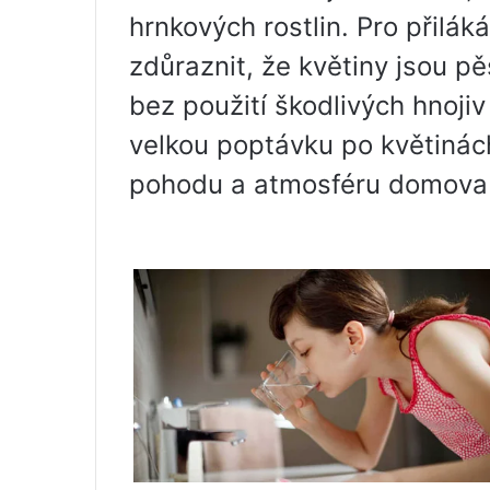
hrnkových rostlin. Pro přilák
zdůraznit, že květiny jsou p
bez použití škodlivých hnojiv
velkou poptávku po květinách,
pohodu a atmosféru domova 