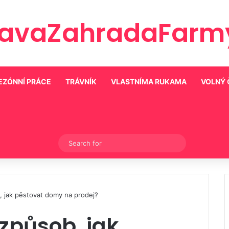
ravaZahradaFarmy
EZÓNNÍ PRÁCE
TRÁVNÍK
VLASTNÍMA RUKAMA
VOLNÝ 
Switch skin
Search
for
b, jak pěstovat domy na prodej?
 způsob, jak