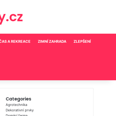
.cz
ČAS A REKREACE
ZIMNÍ ZAHRADA
ZLEPŠENÍ
Categories
Agrotechnika
Dekorativní prvky
Domácí farma