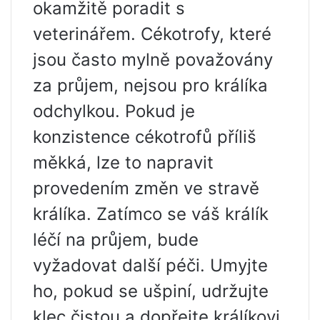
okamžitě poradit s
veterinářem. Cékotrofy, které
jsou často mylně považovány
za průjem, nejsou pro králíka
odchylkou. Pokud je
konzistence cékotrofů příliš
měkká, lze to napravit
provedením změn ve stravě
králíka. Zatímco se váš králík
léčí na průjem, bude
vyžadovat další péči. Umyjte
ho, pokud se ušpiní, udržujte
klec čistou a dopřejte králíkovi