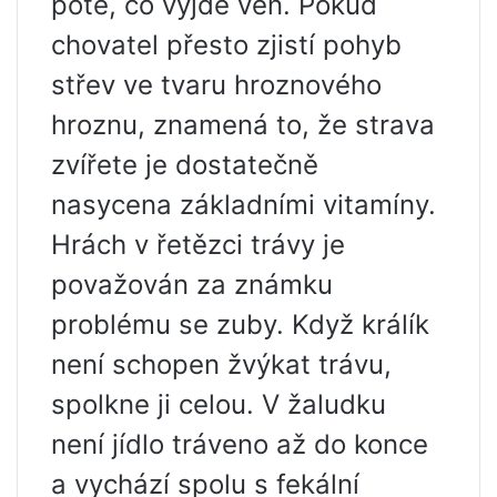
poté, co vyjde ven. Pokud
chovatel přesto zjistí pohyb
střev ve tvaru hroznového
hroznu, znamená to, že strava
zvířete je dostatečně
nasycena základními vitamíny.
Hrách v řetězci trávy je
považován za známku
problému se zuby. Když králík
není schopen žvýkat trávu,
spolkne ji celou. V žaludku
není jídlo tráveno až do konce
a vychází spolu s fekální