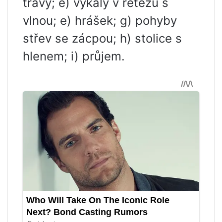
trávy; e) výkaly v řetězu s
vlnou; e) hrášek; g) pohyby
střev se zácpou; h) stolice s
hlenem; i) průjem.