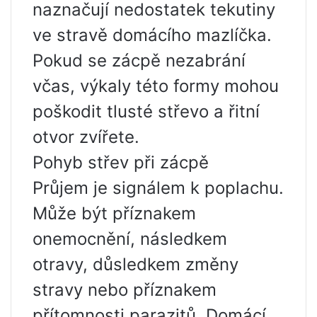
naznačují nedostatek tekutiny
ve stravě domácího mazlíčka.
Pokud se zácpě nezabrání
včas, výkaly této formy mohou
poškodit tlusté střevo a řitní
otvor zvířete.
Pohyb střev při zácpě
Průjem je signálem k poplachu.
Může být příznakem
onemocnění, následkem
otravy, důsledkem změny
stravy nebo příznakem
přítomnosti parazitů. Domácí