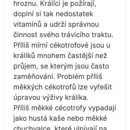
hroznu. Králíci je požírají,
doplní si tak nedostatek
vitamínů a udrží správnou
činnost svého trávicího traktu.
Příliš mírní cékotrofové jsou u
králíků mnohem častější než
průjem, se kterým jsou často
zaměňováni. Problém příliš
měkkých cékotrofů lze vyřešit
úpravou výživy králíka.
Příliš měkké cécotrofy vypadají
jako hustá kaše nebo měkké
chuchvalce, které ulpívají na