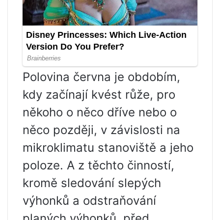
Polovina června je obdobím,
kdy začínají kvést růže, pro
někoho o něco dříve nebo o
něco později, v závislosti na
mikroklimatu stanoviště a jeho
poloze. A z těchto činností,
kromě sledování slepých
výhonků a odstraňování
planých výhonků, před