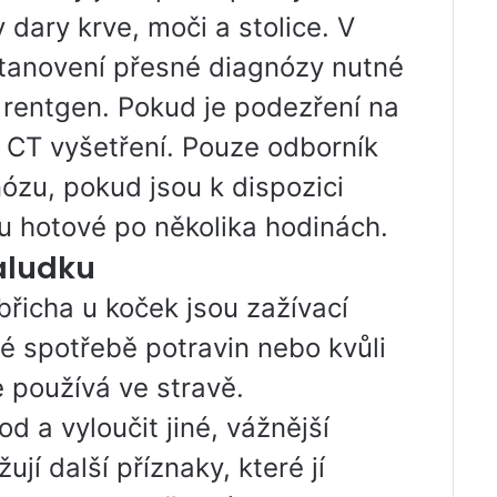
dary krve, moči a stolice. V
stanovení přesné diagnózy nutné
 rentgen. Pokud je podezření na
CT vyšetření. Pouze odborník
ózu, pokud jsou k dispozici
ou hotové po několika hodinách.
aludku
břicha u koček jsou zažívací
hlé spotřebě potravin nebo kvůli
e používá ve stravě.
od a vyloučit jiné, vážnější
í další příznaky, které jí