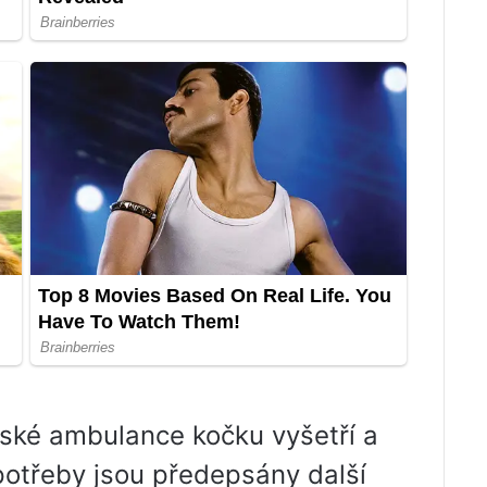
řské ambulance kočku vyšetří a
potřeby jsou předepsány další