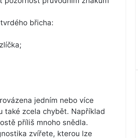
at pozornost průvodním znakům
tvrdého břicha:
líčka;
rovázena jedním nebo více
u také zcela chybět. Například
ostě příliš mnoho snědla.
gnostika zvířete, kterou lze