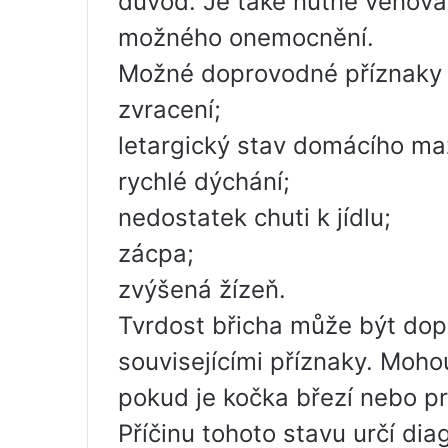
důvod. Je také nutné věnov
možného onemocnění.
Možné doprovodné příznaky 
zvracení;
letargický stav domácího maz
rychlé dýchání;
nedostatek chuti k jídlu;
zácpa;
zvýšená žízeň.
Tvrdost břicha může být dop
souvisejícími příznaky. Moho
pokud je kočka březí nebo pr
Příčinu tohoto stavu určí dia