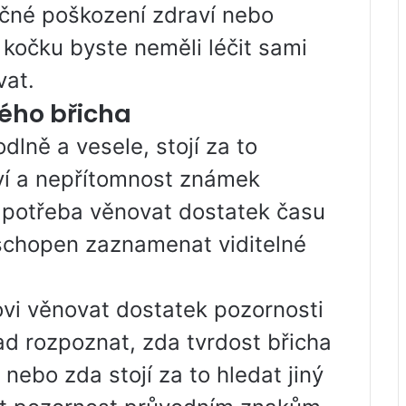
ačné poškození zdraví nebo
 kočku byste neměli léčit sami
vat.
ého břicha
dlně a vesele, stojí za to
aví a nepřítomnost známek
 potřeba věnovat dostatek času
 schopen zaznamenat viditelné
vi věnovat dostatek pozornosti
ad rozpoznat, zda tvrdost břicha
nebo zda stojí za to hledat jiný