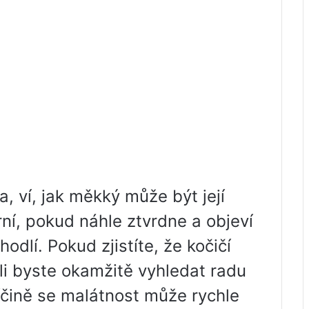
a, ví, jak měkký může být její
rní, pokud náhle ztvrdne a objeví
lí. Pokud zjistíte, že kočičí
li byste okamžitě vyhledat radu
říčině se malátnost může rychle