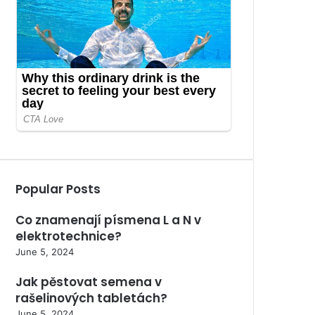
Popular Posts
Co znamenají písmena L a N v
elektrotechnice?
June 5, 2024
Jak pěstovat semena v
rašelinových tabletách?
June 5, 2024