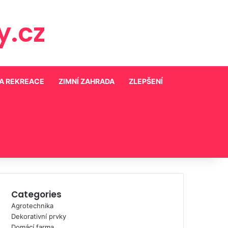
.cz
 A REKREACE
ZIMNÍ ZAHRADA
ZLEPŠENÍ
Categories
Agrotechnika
Dekorativní prvky
Domácí farma