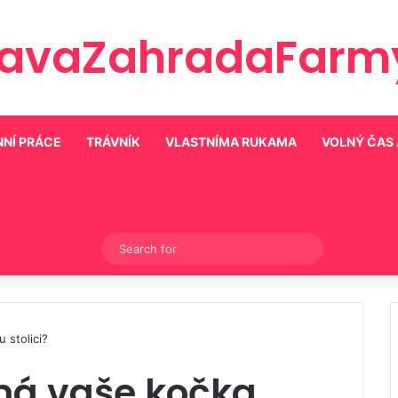
ravaZahradaFarmy
NÍ PRÁCE
TRÁVNÍK
VLASTNÍMA RUKAMA
VOLNÝ ČAS
Switch skin
Search
for
 stolici?
 má vaše kočka