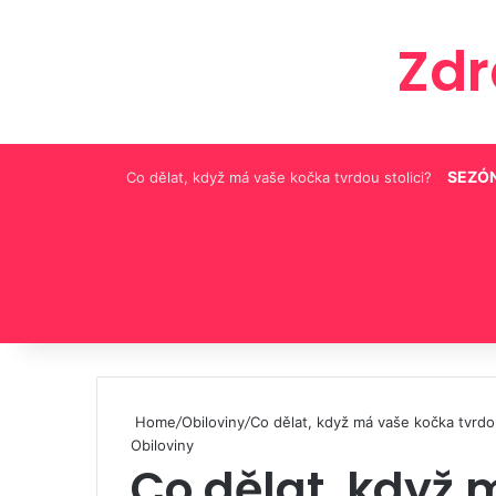
Zd
SEZÓN
Co dělat, když má vaše kočka tvrdou stolici?
Pinterest
Home
/
Obiloviny
/
Co dělat, když má vaše kočka tvrdou
Obiloviny
Co dělat, když