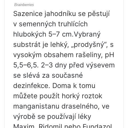
Sazenice jahodníku se pěstují
v semenných truhlících
hlubokých 5–7 cm.Vybraný
substrát je lehký, „prodyšný“, s
vysokým obsahem rašeliny, pH
5,5–6,5. 2–3 dny před výsevem
se slévá za současné
dezinfekce. Doma k tomu
můžete použít horký roztok
manganistanu draselného, ​​ve
výrobě se používají léky
Maxim, Ridomil nebo Fundazol.