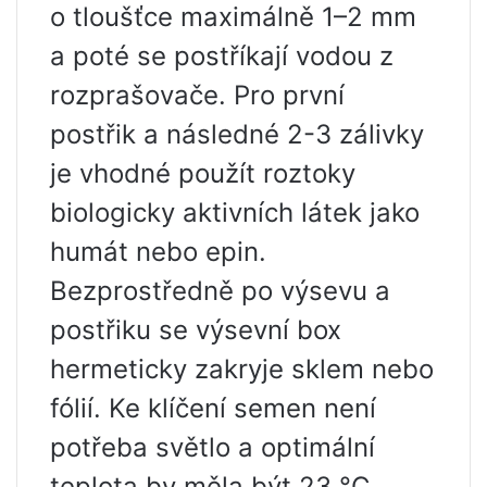
o tloušťce maximálně 1–2 mm
a poté se postříkají vodou z
rozprašovače. Pro první
postřik a následné 2-3 zálivky
je vhodné použít roztoky
biologicky aktivních látek jako
humát nebo epin.
Bezprostředně po výsevu a
postřiku se výsevní box
hermeticky zakryje sklem nebo
fólií. Ke klíčení semen není
potřeba světlo a optimální
teplota by měla být 23 °C.