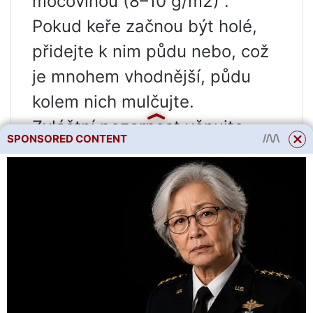
močovinou (8–10 g/m2) .
Pokud keře začnou být holé,
přidejte k nim půdu nebo, což
je mnohem vhodnější, půdu
kolem nich mulčujte.
Zvláštní pozornost věnujte
SPONSORED CONTENT
prevenci nemocí. U nás jsou
nejnebezpečnějšími chorobami
zahradních jahodníku vadnutí
keřů, hniloba plodů, skvrnitost
listů a padlí.
HARVEST CROP
Sklizeň začíná ráno, kdy je