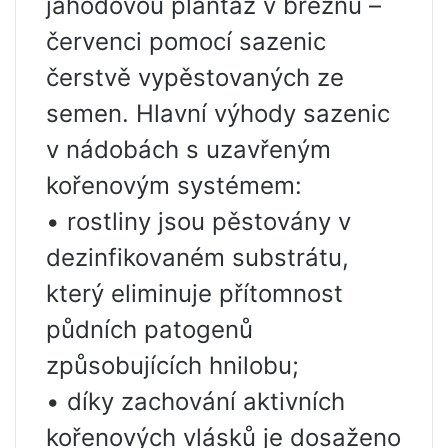
jahodovou plantáž v březnu –
červenci pomocí sazenic
čerstvě vypěstovaných ze
semen. Hlavní výhody sazenic
v nádobách s uzavřeným
kořenovým systémem:
• rostliny jsou pěstovány v
dezinfikovaném substrátu,
který eliminuje přítomnost
půdních patogenů
způsobujících hnilobu;
• díky zachování aktivních
kořenových vlásků je dosaženo