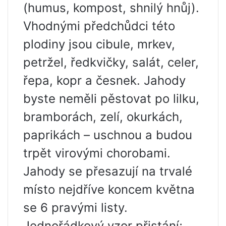
(humus, kompost, shnilý hnůj).
Vhodnými předchůdci této
plodiny jsou cibule, mrkev,
petržel, ředkvičky, salát, celer,
řepa, kopr a česnek. Jahody
byste neměli pěstovat po lilku,
bramborách, zelí, okurkách,
paprikách – uschnou a budou
trpět virovými chorobami.
Jahody se přesazují na trvalé
místo nejdříve koncem května
se 6 pravými listy.
Jednořádkový vzor přistání;