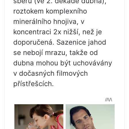
sběru (ve 2. dekádě dubna),
roztokem komplexního
minerálního hnojiva, v
koncentraci 2x nižší, než je
doporučená. Sazenice jahod
se nebojí mrazu, takže od
dubna mohou být uchovávány
v dočasných filmových
přístřešcích.