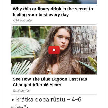
• krátká doba růstu – 4–6