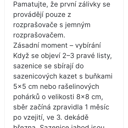
Pamatujte, že první zálivky se
provádějí pouze z
rozprašovače s jemným
rozprašovačem.
Zásadní moment – vybírání
Když se objeví 2–3 pravé listy,
sazenice se sbírají do
sazenicových kazet s buňkami
5×5 cm nebo rašelinových
pohárků o velikosti 8×8 cm,
sběr začíná zpravidla 1 měsíc
po vzejití, ve 3. dekádě
března. Sazenice jahod jsou