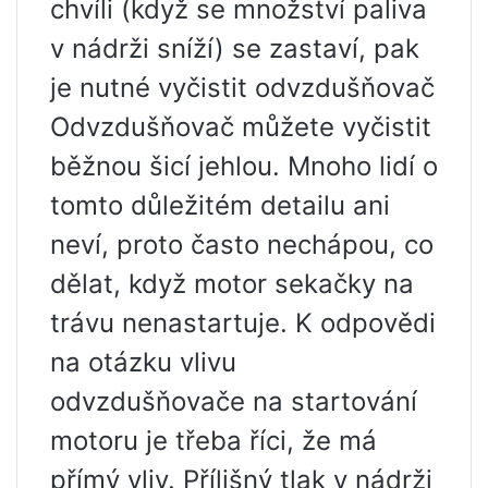
chvíli (když se množství paliva
v nádrži sníží) se zastaví, pak
je nutné vyčistit odvzdušňovač
Odvzdušňovač můžete vyčistit
běžnou šicí jehlou. Mnoho lidí o
tomto důležitém detailu ani
neví, proto často nechápou, co
dělat, když motor sekačky na
trávu nenastartuje. K odpovědi
na otázku vlivu
odvzdušňovače na startování
motoru je třeba říci, že má
přímý vliv. Přílišný tlak v nádrži