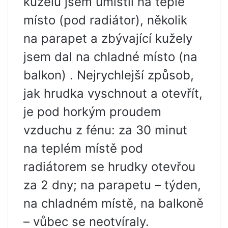
kuželů jsem umístil na teplé
místo (pod radiátor), několik
na parapet a zbývající kužely
jsem dal na chladné místo (na
balkon) . Nejrychlejší způsob,
jak hrudka vyschnout a otevřít,
je pod horkým proudem
vzduchu z fénu: za 30 minut
na teplém místě pod
radiátorem se hrudky otevřou
za 2 dny; na parapetu – týden,
na chladném místě, na balkoně
– vůbec se neotvíraly.