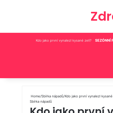
Zd
SEZÓNNÍ 
Kdo jako první vynalezl kysané zelí?
Pinterest
Home
/
Sbírka nápadů
/
Kdo jako první vynalezl kysané 
Sbírka nápadů
Kdo jako první 