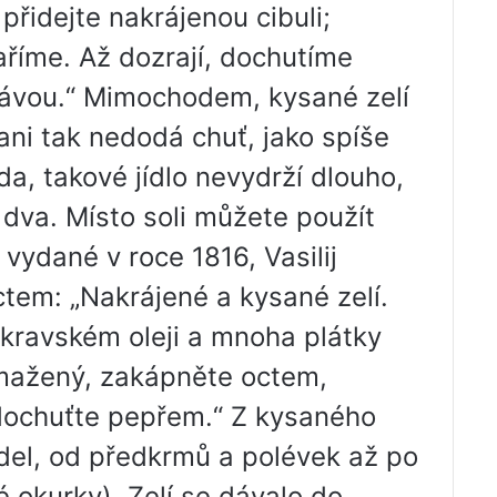
přidejte nakrájenou cibuli;
říme. Až dozrají, dochutíme
ávou.“ Mimochodem, kysané zelí
á ani tak nedodá chuť, jako spíše
da, takové jídlo nevydrží dlouho,
dva. Místo soli můžete použít
vydané v roce 1816, Vasilij
octem: „Nakrájené a kysané zelí.
kravském oleji a mnoha plátky
smažený, zakápněte octem,
dochuťte pepřem.“ Z kysaného
ídel, od předkrmů a polévek až po
é okurky). Zelí se dávalo do