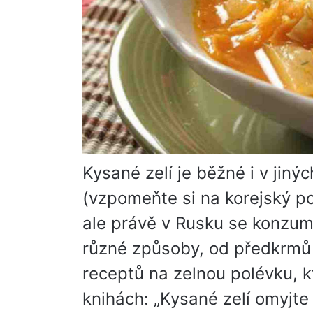
Kysané zelí je běžné i v jiný
(vzpomeňte si na korejský p
ale právě v Rusku se konzum
různé způsoby, od předkrmů 
receptů na zelnou polévku, k
knihách: „Kysané zelí omyjte 