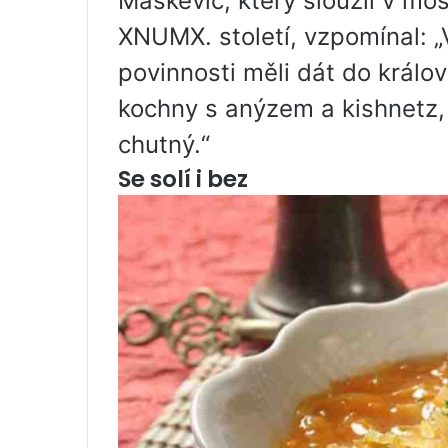
Maskevič, který sloužil v m
XNUMX. století, vzpomínal: „V
povinnosti měli dát do králov
kochny s anýzem a kishnetz
chutný.“
Se solí i bez