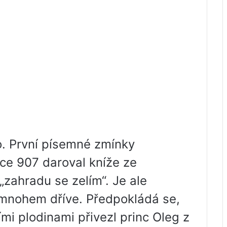
ho. První písemné zmínky
roce 907 daroval kníže ze
zahradu se zelím“. Je ale
o mnohem dříve. Předpokládá se,
ími plodinami přivezl princ Oleg z