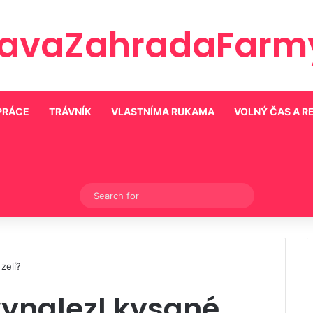
ravaZahradaFarmy
PRÁCE
TRÁVNÍK
VLASTNÍMA RUKAMA
VOLNÝ ČAS A R
Switch skin
Search
for
zelí?
vynalezl kysané