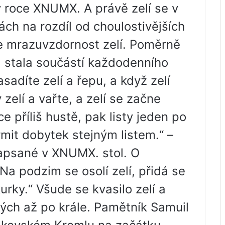
v roce XNUMX. A právě zelí se v
ch na rozdíl od choulostivějších
e mrazuvzdornost zelí. Poměrně
a stala součástí každodenního
asadíte zelí a řepu, a když zelí
 zelí a vařte, a zelí se začne
ce příliš hustě, pak listy jeden po
rmit dobytek stejným listem.“ –
napsané v XNUMX. stol. O
Na podzim se osolí zelí, přidá se
urky.“ Všude se kvasilo zelí a
udých až po krále. Pamětník Samuil