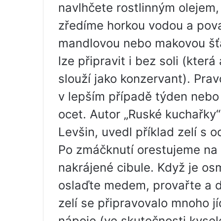
navlhčete rostlinným olejem, 
zředíme horkou vodou a pova
mandlovou nebo makovou šť
lze připravit i bez soli (kter
slouží jako konzervant). Prav
v lepším případě týden nebo 
ocet. Autor „Ruské kuchařky“ 
Levšin, uvedl příklad zelí s 
Po zmáčknutí orestujeme na 
nakrájené cibule. Když je o
oslaďte medem, provařte a 
zelí se připravovalo mnoho j
nápoje (ve skutečnosti kysel