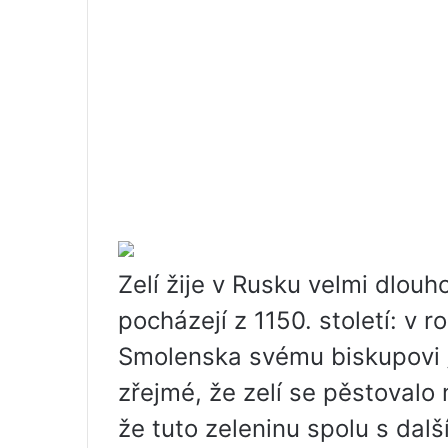
Zelí žije v Rusku velmi dlou
pocházejí z 1150. století: v 
Smolenska svému biskupovi „
zřejmé, že zelí se pěstoval
že tuto zeleninu spolu s dalš