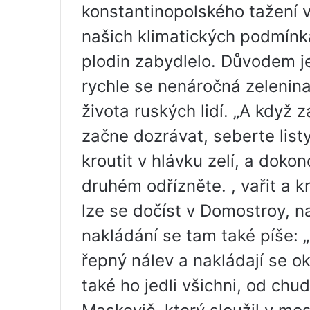
konstantinopolského tažení 
našich klimatických podmínká
plodin zabydlelo. Důvodem j
rychle se nenáročná zelenin
života ruských lidí. „A když z
začne dozrávat, seberte listy
kroutit v hlávku zelí, a dokon
druhém odřízněte. , vařit a k
lze se dočíst v Domostroy, 
nakládání se tam také píše: „
řepný nálev a nakládají se ok
také ho jedli všichni, od ch