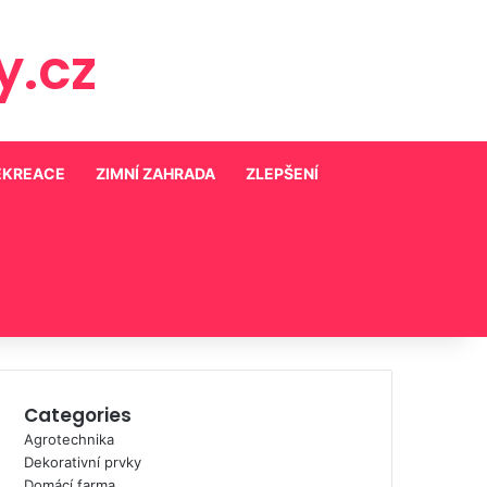
.cz
EKREACE
ZIMNÍ ZAHRADA
ZLEPŠENÍ
Categories
Agrotechnika
Dekorativní prvky
Domácí farma