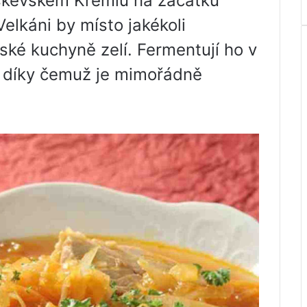
oskevském Kremlu na začátku
elkáni by místo jakékoli
ské kuchyně zelí. Fermentují ho v
, díky čemuž je mimořádně