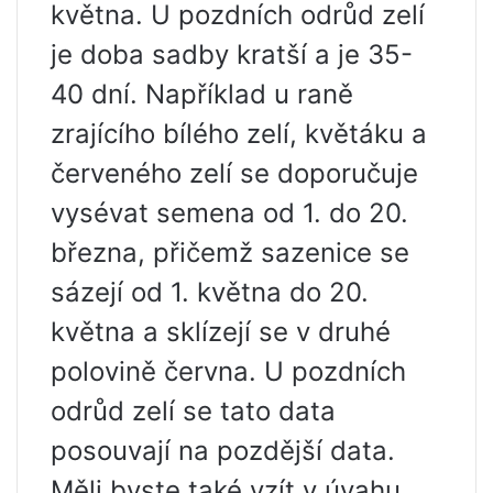
května. U pozdních odrůd zelí
je doba sadby kratší a je 35-
40 dní. Například u raně
zrajícího bílého zelí, květáku a
červeného zelí se doporučuje
vysévat semena od 1. do 20.
března, přičemž sazenice se
sázejí od 1. května do 20.
května a sklízejí se v druhé
polovině června. U pozdních
odrůd zelí se tato data
posouvají na pozdější data.
Měli byste také vzít v úvahu