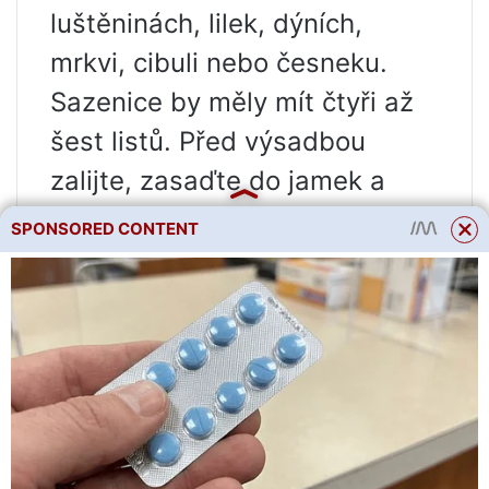
luštěninách, lilek, dýních,
mrkvi, cibuli nebo česneku.
Sazenice by měly mít čtyři až
šest listů. Před výsadbou
zalijte, zasaďte do jamek a
utlačte kořeny. Je vhodné
SPONSORED CONTENT
sázet za oblačného počasí.
Zelí je důležité v první polovině
vegetačního období kypřít a
odplevelovat, zvláště když
listový aparát ještě není příliš
vyvinutý. Kypření by mělo být