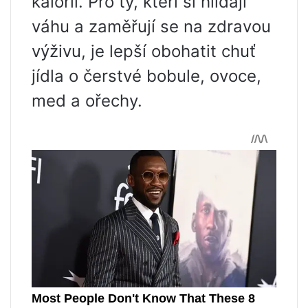
kalorií. Pro ty, kteří si hlídají
váhu a zaměřují se na zdravou
výživu, je lepší obohatit chuť
jídla o čerstvé bobule, ovoce,
med a ořechy.