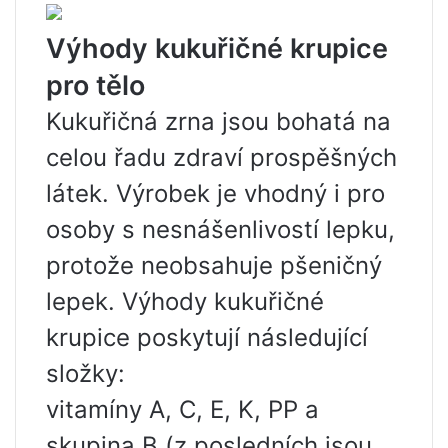
Výhody kukuřičné krupice
pro tělo
Kukuřičná zrna jsou bohatá na
celou řadu zdraví prospěšných
látek. Výrobek je vhodný i pro
osoby s nesnášenlivostí lepku,
protože neobsahuje pšeničný
lepek. Výhody kukuřičné
krupice poskytují následující
složky:
vitamíny A, C, E, K, PP a
skupina B (z posledních jsou