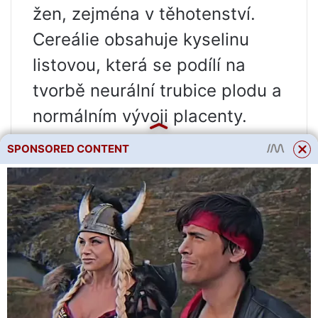
žen, zejména v těhotenství.
Cereálie obsahuje kyselinu
listovou, která se podílí na
tvorbě neurální trubice plodu a
normálním vývoji placenty.
Vzhledem k tomu, že kukuřičná
SPONSORED CONTENT
krupice je hypoalergenní, lze ji
zařadit do doplňkových
potravin pro šestiměsíční děti.
K čemu se hodí kukuřičná
kaše?
Kukuřičná kaše je oblíbená v
mnoha zemích. Zajímavé je, že