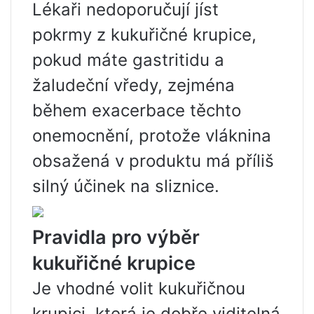
Lékaři nedoporučují jíst
pokrmy z kukuřičné krupice,
pokud máte gastritidu a
žaludeční vředy, zejména
během exacerbace těchto
onemocnění, protože vláknina
obsažená v produktu má příliš
silný účinek na sliznice.
Pravidla pro výběr
kukuřičné krupice
Je vhodné volit kukuřičnou
krupici, která je dobře viditelná