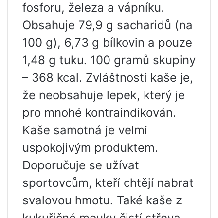
fosforu, železa a vápníku.
Obsahuje 79,9 g sacharidů (na
100 g), 6,73 g bílkovin a pouze
1,48 g tuku. 100 gramů skupiny
– 368 kcal. Zvláštností kaše je,
že neobsahuje lepek, který je
pro mnohé kontraindikován.
Kaše samotná je velmi
uspokojivým produktem.
Doporučuje se užívat
sportovcům, kteří chtějí nabrat
svalovou hmotu. Také kaše z
kukuřičné mouky čistí střeva,