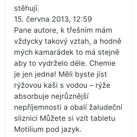
stěhují.
15. června 2013, 12:59
Pane autore, k třešním mám
vždycky takový vztah, a hodně
mých kamarádek to má stejně
aby to vydrželo déle. Chemie
je jen jedna! Měli byste jíst
rýžovou kaši s vodou – rýže
absorbuje nejrůznější
nepříjemnosti a obalí žaludeční
sliznici Můžete si vzít tabletu
Motilium pod jazyk.