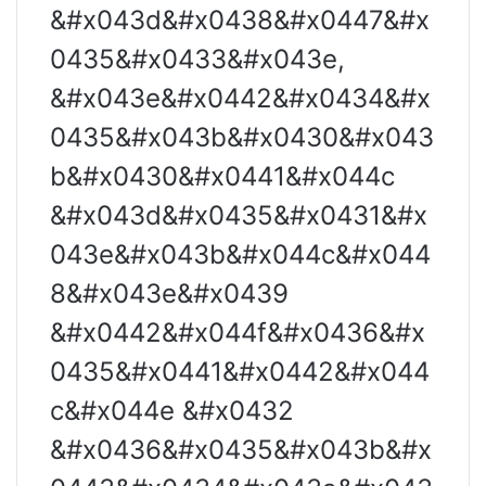
&#x043d&#x0438&#x0447&#x
0435&#x0433&#x043e,
&#x043e&#x0442&#x0434&#x
0435&#x043b&#x0430&#x043
b&#x0430&#x0441&#x044c
&#x043d&#x0435&#x0431&#x
043e&#x043b&#x044c&#x044
8&#x043e&#x0439
&#x0442&#x044f&#x0436&#x
0435&#x0441&#x0442&#x044
c&#x044e &#x0432
&#x0436&#x0435&#x043b&#x