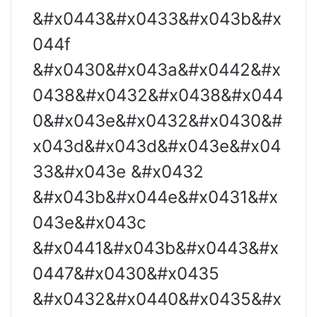
&#x0443&#x0433&#x043b&#x
044f
&#x0430&#x043a&#x0442&#x
0438&#x0432&#x0438&#x044
0&#x043e&#x0432&#x0430&#
x043d&#x043d&#x043e&#x04
33&#x043e &#x0432
&#x043b&#x044e&#x0431&#x
043e&#x043c
&#x0441&#x043b&#x0443&#x
0447&#x0430&#x0435
&#x0432&#x0440&#x0435&#x