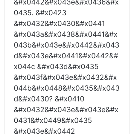
&#x0442&#x043e&#x0436&#x
0435. &#x0423
&#x0432&#x0430&#x0441
&#x043a&#x0438&#x0441&#x
043b&#x043e&#x0442&#x043
d&#x043e&#x0441&#x0442&#
x044c &#x043d&#x0435
&#x043f&#x043e&#x0432&#x
044b&#x0448&#x0435&#x043
d&#x0430? &#x0410
&#x0432&#x043e&#x043e&#x
0431&#x0449&#x0435
&#x043e&#x0442