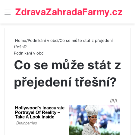
ZdravaZahradaFarmy.cz
Menu
Home
/
Podnikání v obci
/
Co se může stát z přejedení
třešní?
Podnikání v obci
Co se může stát z
přejedení třešní?