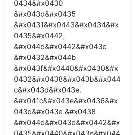
0434&#x0430
&#x043d&#x0435
&#x0431&#x0443&#x0434&#x
0435&#x0442,
&#x044d&#x0442&#x043e
&#x0432&#x044b
&#x043f&#x0440&#x0430&#x
0432&#x0438&#x043b&#x044
c&#x043d&#x043e.
&#x041c&#x043e&#x0436&#x
043d&#x043e &#x0438
&#x044d&#x043d&#x0442&#x
0435&#x0440&#x043e&#x044