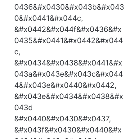
0436&#x0430&#x043b&#x043
0&#x0441&#x044c,
&#x0442&#x044f&#x0436&#x
0435&#x0441&#x0442&#x044
c,
&#x0434&#x0438&#x0441&#x
043a&#x043e&#x043c&#x044
4&#x043e&#x0440&#x0442,
&#x043e&#x0434&#x0438&#x
043d
&#x0440&#x0430&#x0437,
&#x043f&#x0430&#x0440&#x