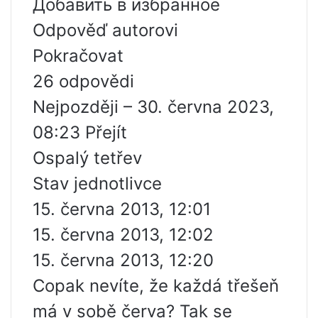
Добавить в избранное
Odpověď autorovi
Pokračovat
26 odpovědi
Nejpozději – 30. června 2023,
08:23 Přejít
Ospalý tetřev
Stav jednotlivce
15. června 2013, 12:01
15. června 2013, 12:02
15. června 2013, 12:20
Copak nevíte, že každá třešeň
má v sobě červa? Tak se