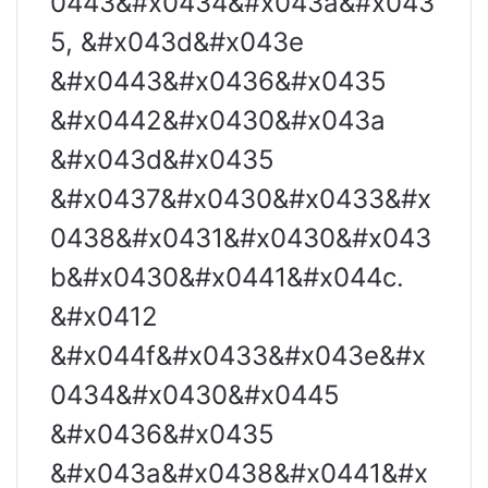
0443&#x0434&#x043a&#x043
5, &#x043d&#x043e
&#x0443&#x0436&#x0435
&#x0442&#x0430&#x043a
&#x043d&#x0435
&#x0437&#x0430&#x0433&#x
0438&#x0431&#x0430&#x043
b&#x0430&#x0441&#x044c.
&#x0412
&#x044f&#x0433&#x043e&#x
0434&#x0430&#x0445
&#x0436&#x0435
&#x043a&#x0438&#x0441&#x