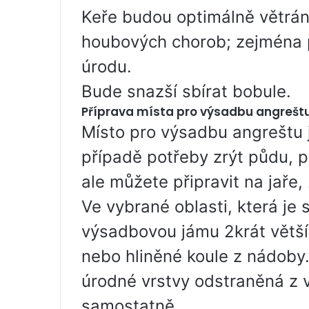
Keře budou optimálně větrán
houbových chorob; zejména p
úrodu.
Bude snazší sbírat bobule.
Příprava místa pro výsadbu angrešt
Místo pro výsadbu angreštu j
případě potřeby zrýt půdu, p
ale můžete připravit na jaře
Ve vybrané oblasti, která je 
výsadbovou jámu 2krát větší,
nebo hliněné koule z nádoby.
úrodné vrstvy odstraněná z
samostatně.