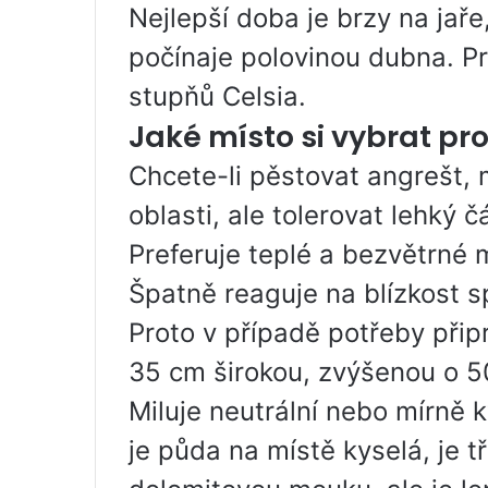
Nejlepší doba je brzy na jař
počínaje polovinou dubna. P
stupňů Celsia.
Jaké místo si vybrat pr
Chcete-li pěstovat angrešt, 
oblasti, ale tolerovat lehký č
Preferuje teplé a bezvětrné 
Špatně reaguje na blízkost s
Proto v případě potřeby přip
35 cm širokou, zvýšenou o 
Miluje neutrální nebo mírně 
je půda na místě kyselá, je t