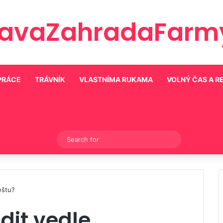
ravaZahradaFarmy
PRÁCE
TRÁVNÍK
VLASTNÍMA RUKAMA
VOLNÝ ČAS A R
Switch skin
Search
for
eštu?
dit vedle