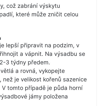
y, což zabrání výskytu
adlí, které může zničit celou
u
e lepší připravit na podzim, v
řihnojit a vápnit. Na výsadbu se
, 2-3 týdny předem.
světlá a rovná, vykopejte
 než je velikost kořenů sazenice
 V tomto případě je půda horní
 výsadbové jámy položena