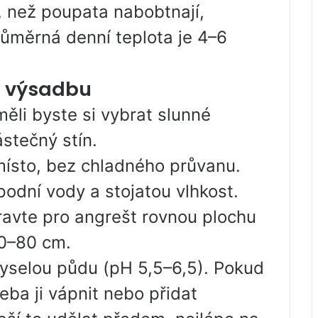
e, než poupata nabobtnají,
růměrná denní teplota je 4–6
o výsadbu
měli byste si vybrat slunné
ástečný stín.
místo, bez chladného průvanu.
podní vody a stojatou vlhkost.
ravte pro angrešt rovnou plochu
50–80 cm.
kyselou půdu (pH 5,5–6,5). Pokud
řeba ji vápnit nebo přidat