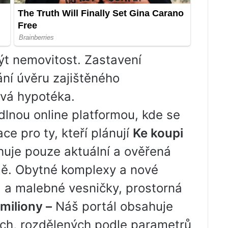
t nemovitost. Zastavení
ání úvěru zajištěného
ývá hypotéka.
nou online platformou, kde se
e pro ty, kteří plánují
Ke koupi
huje pouze aktuální a ověřená
ě. Obytné komplexy a nové
a malebné vesničky, prostorná
miliony –
Náš portál obsahuje
ch, rozdělených podle parametrů