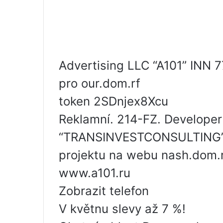
Advertising LLC “A101” INN 
pro our.dom.rf
token 2SDnjex8Xcu
Reklamní. 214-FZ. Developer
“TRANSINVESTCONSULTING” (L
projektu na webu nash.dom.r
www.a101.ru
Zobrazit telefon
V květnu slevy až 7 %!