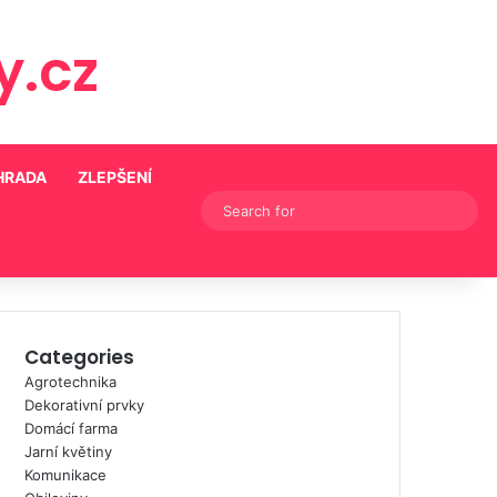
.cz
HRADA
ZLEPŠENÍ
Switch skin
Sear
for
Categories
Agrotechnika
Dekorativní prvky
Domácí farma
Jarní květiny
Komunikace