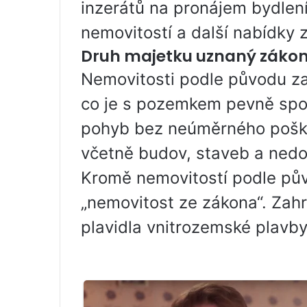
inzerátů na pronájem bydlení
nemovitostí a další nabídky 
Druh majetku uznaný zákon
Nemovitosti podle původu za
co je s pozemkem pevně spoj
pohyb bez neúměrného poškoz
včetně budov, staveb a ned
Kromě nemovitostí podle pův
„nemovitost ze zákona“. Zahr
plavidla vnitrozemské plavby 