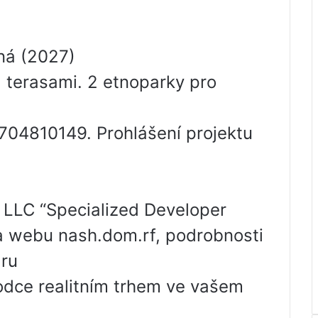
ná (2027)
 terasami. 2 etnoparky pro
7704810149. Prohlášení projektu
 LLC “Specialized Developer
na webu nash.dom.rf, podrobnosti
ru
odce realitním trhem ve vašem