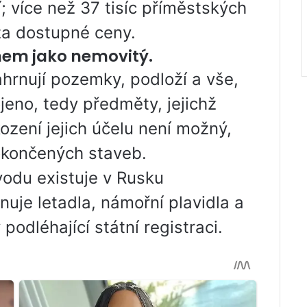
; více než 37 tisíc příměstských
za dostupné ceny.
em jako nemovitý.
hrnují pozemky, podloží a vše,
eno, tedy předměty, jejichž
ení jejich účelu není možný,
okončených staveb.
odu existuje v Rusku
nuje letadla, námořní plavidla a
podléhající státní registraci.