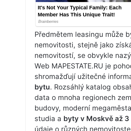
Předmětem leasingu může bý
nemovitosti, stejně jako získ
nemovitostí, se obvykle naz
Web MAPESTATE.RU je pohodl
shromažďují užitečné informac
bytu
. Rozsáhlý katalog obsa
data o mnoha regionech zem
budovy, moderní megaměsta 
studia a
byty v Moskvě až 3 
údaje o různých nemovitoste