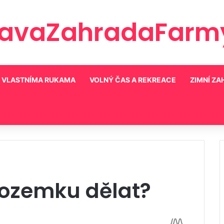
ravaZahradaFarmy
VLASTNÍMA RUKAMA
VOLNÝ ČAS A REKREACE
ZIMNÍ ZA
ozemku dělat?