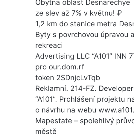
Obytná oblast Desnarechye
ze slev až 7% v květnu! ₽
1,2 km do stanice metra Des
Byty s povrchovou úpravou a
rekreaci
Advertising LLC “A101” INN 
pro our.dom.rf
token 2SDnjcLvTqb
Reklamní. 214-FZ. Developer
“A101”. Prohlášení projektu 
o návrhu na webu www.a101.
Mapestate – spolehlivý prův
městě