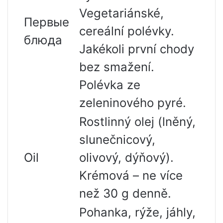
Vegetariánské,
Первые
cereální polévky.
блюда
Jakékoli první chody
bez smažení.
Polévka ze
zeleninového pyré.
Rostlinný olej (lněný,
slunečnicový,
Oil
olivový, dýňový).
Krémová – ne více
než 30 g denně.
Pohanka, rýže, jáhly,