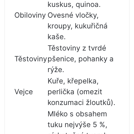
kuskus, quinoa.
Obiloviny
Ovesné vločky,
kroupy, kukuřičná
kaše.
Těstoviny z tvrdé
Těstoviny
pšenice, pohanky a
rýže.
Kuře, křepelka,
Vejce
perlička (omezit
konzumaci žloutků).
Mléko s obsahem
tuku nejvýše 5 %,