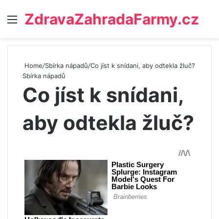
ZdravaZahradaFarmy.cz
Menu
Home
/
Sbírka nápadů
/
Co jíst k snídani, aby odtekla žluč?
Sbírka nápadů
Co jíst k snídani,
aby odtekla žluč?