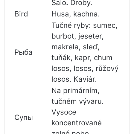
Salo
.
Droby.
Bird
Husa, kachna.
Tučné ryby: sumec,
burbot, jeseter,
makrela, sleď,
Рыба
tuňák, kapr, chum
losos, losos, růžový
losos. Kaviár.
Na primárním,
tučném vývaru.
Vysoce
Супы
koncentrované
zelné nebo