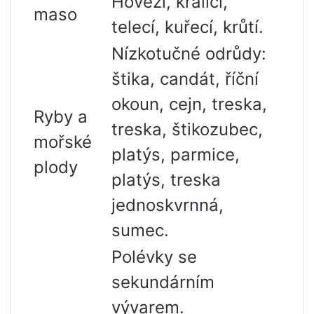
Hovězí, králičí,
maso
telecí, kuřecí, krůtí.
Nízkotučné odrůdy:
štika, candát, říční
okoun, cejn, treska,
Ryby a
treska, štikozubec,
mořské
platýs, parmice,
plody
platýs, treska
jednoskvrnná,
sumec.
Polévky se
sekundárním
vývarem.