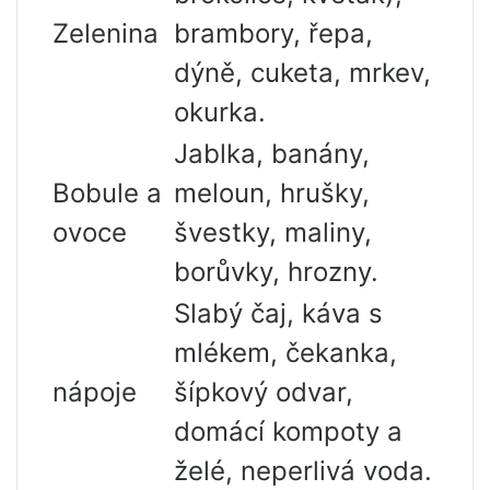
Zelenina
brambory, řepa,
dýně, cuketa, mrkev,
okurka.
Jablka, banány,
Bobule a
meloun, hrušky,
ovoce
švestky, maliny,
borůvky, hrozny.
Slabý čaj, káva s
mlékem, čekanka,
nápoje
šípkový odvar,
domácí kompoty a
želé, neperlivá voda.