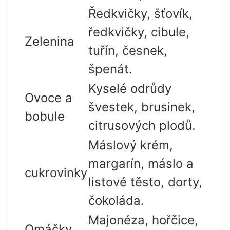
Ředkvičky, šťovík,
ředkvičky, cibule,
Zelenina
tuřín, česnek,
špenát.
Kyselé odrůdy
Ovoce a
švestek, brusinek,
bobule
citrusových plodů.
Máslový krém,
margarín, máslo a
cukrovinky
listové těsto, dorty,
čokoláda.
Majonéza, hořčice,
Omáčky,