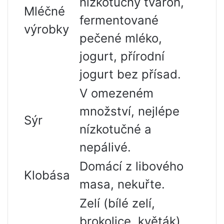
nízkotučný tvaroh,
Mléčné
fermentované
výrobky
pečené mléko,
jogurt, přírodní
jogurt bez přísad.
V omezeném
množství, nejlépe
Sýr
nízkotučné a
nepálivé.
Domácí z libového
Klobása
masa, nekuřte.
Zelí (bílé zelí,
brokolice, květák),