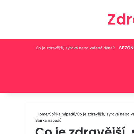
Zd
SEZÓN
Co je zdravější, syrová nebo vařená dýně?
Pinterest
Home
/
Sbírka nápadů
/
Co je zdravější, syrová nebo 
Sbírka nápadů
Co je zdravější