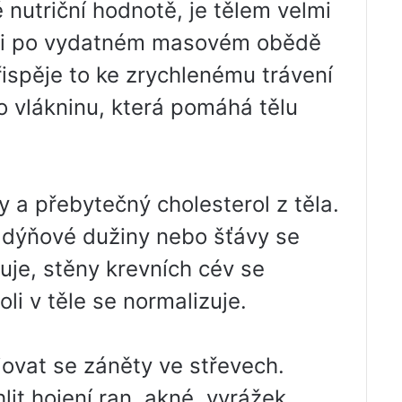
nutriční hodnotě, je tělem velmi
 si po vydatném masovém obědě
řispěje to ke zrychlenému trávení
o vlákninu, která pomáhá tělu
 a přebytečný cholesterol z těla.
 dýňové dužiny nebo šťávy se
zuje, stěny krevních cév se
oli v těle se normalizuje.
ovat se záněty ve střevech.
t hojení ran, akné, vyrážek,