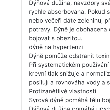
Dýňová dužina, navzdory své 
rychle absorbována. Pokud
nebo večeři dáte zeleninu, p
potravy. Dýně je obohacena 
bojovat s obezitou.
dýně na hypertenzi
Dýně pomůže odstranit toxiny
Při systematickém používání
krevní tlak snižuje a normali
posilují a rovnováha vody a s
Protizánětlivé vlastnosti
Syrová dýně pomáhá tělu boj
Dýňová dužina pomáhá urychli