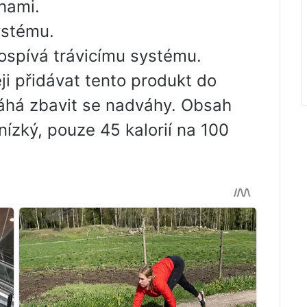
hami.
ystému.
ospívá trávicímu systému.
ji přidávat tento produkt do
áhá zbavit se nadváhy. Obsah
 nízký, pouze 45 kalorií na 100