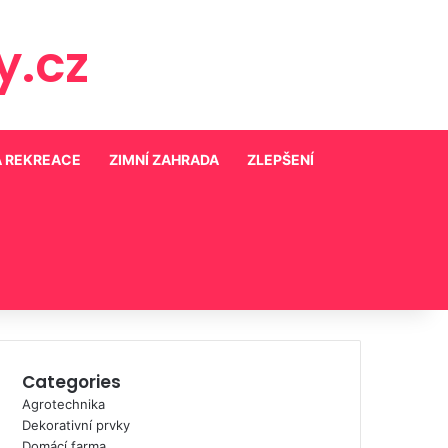
.cz
A REKREACE
ZIMNÍ ZAHRADA
ZLEPŠENÍ
Categories
Agrotechnika
Dekorativní prvky
Domácí farma