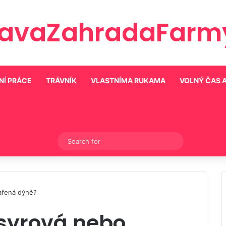
ravaZahradaFarmy
NÍ PRÁCE
TRÁVNÍK
VLASTNÍMA RUKAMA
VOLNÝ ČAS 
Switch skin
Search
for
vařená dýně?
, syrová nebo