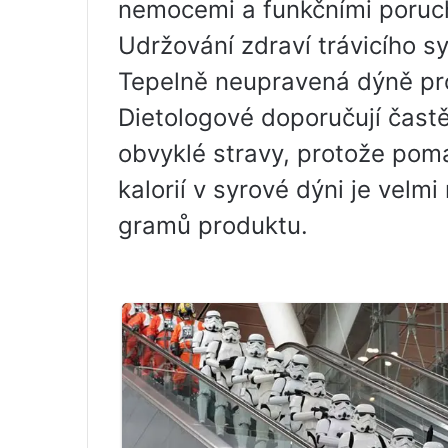
nemocemi a funkčními poruc
Udržování zdraví trávicího s
Tepelně neupravená dýně pr
Dietologové doporučují častě
obvyklé stravy, protože pom
kalorií v syrové dýni je velmi
gramů produktu.