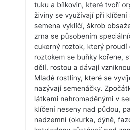
tuku a bílkovin, které tvoří
živiny se využívají při klíče
semena vyklíčí, škrob obsa
zrna se působením speciální
cukerný roztok, který proudí
roztokem se buňky kořene, 
dělí, rostou a dávají vznikn
Mladé rostliny, které se vyv
nazývají semenáčky. Zpočátk
látkami nahromaděnými v sem
klíčení neseny nad půdou, pa
nadzemní (okurka, dýně, fazo