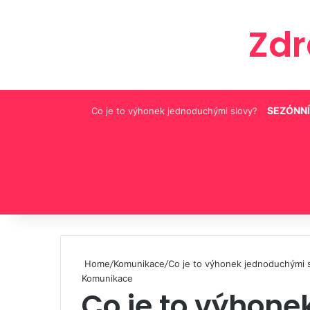
Zd
SEZÓNNÍ
Co je to výhonek jednoduchými slovy?
Pinterest
Home
/
Komunikace
/
Co je to výhonek jednoduchými 
Komunikace
Co je to výhon