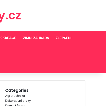
.cz
REKREACE
ZIMNÍ ZAHRADA
ZLEPŠENÍ
Categories
Agrotechnika
Dekorativní prvky
Domácí farma