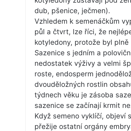
kotyledony zůstávají pod zemí
dub, pšenice, ječmen).
Vzhledem k semenáčkům vyp
půl a čtvrt, lze říci, že nej
kotyledony, protože byl plně
Sazenice s jedním a polovič
nedostatek výživy a velmi šp
roste, endosperm jednodělo
dvouděložných rostlin obsahu
týdnech věku je zásoba saze
sazenice se začínají krmit n
Když semeno vyklíčí, objeví se
přežije ostatní orgány embry