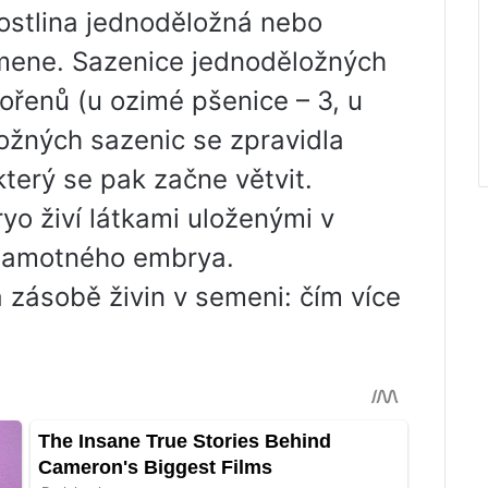
rostlina jednoděložná nebo
emene. Sazenice jednoděložných
 kořenů (u ozimé pšenice – 3, u
ložných sazenic se zpravidla
který se pak začne větvit.
yo živí látkami uloženými v
samotného embrya.
a zásobě živin v semeni: čím více