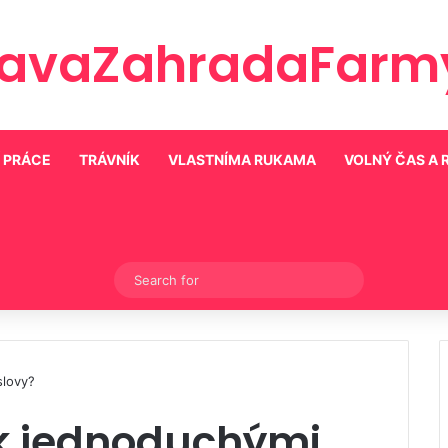
ravaZahradaFarmy
 PRÁCE
TRÁVNÍK
VLASTNÍMA RUKAMA
VOLNÝ ČAS A 
Switch skin
Search
for
slovy?
ek jednoduchými