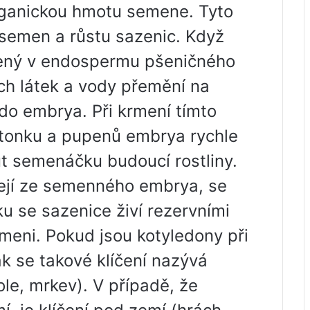
 organickou hmotu semene. Tyto
ní semen a růstu sazenic. Když
žený v endospermu pšeničného
ch látek a vody přemění na
 do embrya. Při krmení tímto
stonku a pupenů embrya rychle
out semenáčku budoucí rostliny.
íjejí ze semenného embrya, se
u se sazenice živí rezervními
eni. Pokud jsou kotyledony při
k se takové klíčení nazývá
le, mrkev). V případě, že