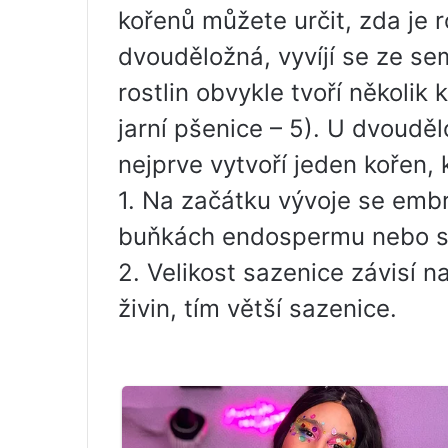
kořenů můžete určit, zda je 
dvouděložná, vyvíjí se ze s
rostlin obvykle tvoří několik
jarní pšenice – 5). U dvoudě
nejprve vytvoří jeden kořen, 
1. Na začátku vývoje se embr
buňkách endospermu nebo 
2. Velikost sazenice závisí n
živin, tím větší sazenice.