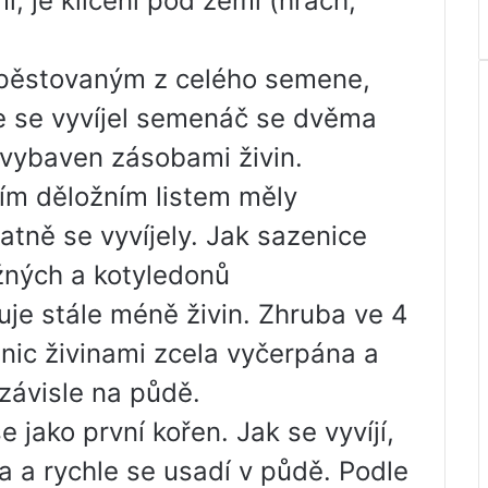
, je klíčení pod zemí (hrách,
ěstovaným z celého semene,
lépe se vyvíjel semenáč se dvěma
 vybaven zásobami živin.
ním děložním listem měly
atně se vyvíjely. Jak sazenice
žných a kotyledonů
je stále méně živin. Zhruba ve 4
nic živinami zcela vyčerpána a
ezávisle na půdě.
 jako první kořen. Jak se vyvíjí,
a a rychle se usadí v půdě. Podle