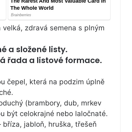
na velká, zdravá semena s plným
 a složené listy.
vá řada a listové formace.
vou čepel, která na podzim úplně
ché.
dnoduchý (brambory, dub, mrkev
u být celokrajné nebo laločnaté.
bříza, jabloň, hruška, třešeň