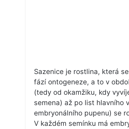
Sazenice je rostlina, která s
fází ontogeneze, a to v obd
(tedy od okamžiku, kdy vyvíje
semena) až po list hlavního v
embryonálního pupenu) se ro
V každém semínku má embryo