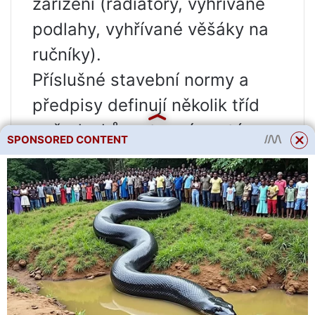
zařízení (radiátory, vyhřívané
podlahy, vyhřívané věšáky na
ručníky).
Příslušné stavební normy a
předpisy definují několik tříd
požadavků na topný systém:
SPONSORED CONTENT
sanitární a hygienické –
dosažení a udržení
požadovaného mikroklimatu v
prostorách;
ekonomický – poměr nákladů
na montáž a instalaci potrubí a
následného provozu s náklady