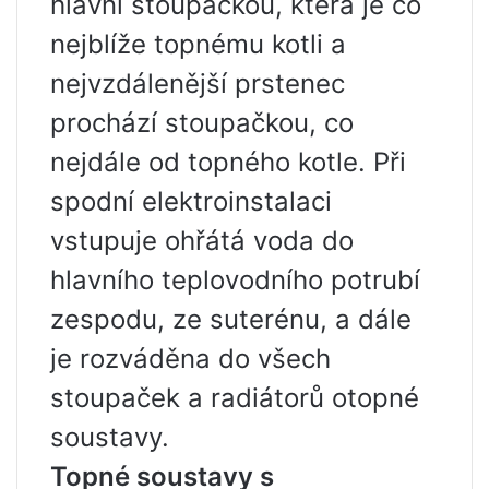
hlavní stoupačkou, která je co
nejblíže topnému kotli a
nejvzdálenější prstenec
prochází stoupačkou, co
nejdále od topného kotle. Při
spodní elektroinstalaci
vstupuje ohřátá voda do
hlavního teplovodního potrubí
zespodu, ze suterénu, a dále
je rozváděna do všech
stoupaček a radiátorů otopné
soustavy.
Topné soustavy s