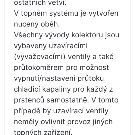
ostatních větví.
V topném systému je vytvořen
nucený oběh.
Všechny vývody kolektoru jsou
vybaveny uzavíracími
(vyvažovacími) ventily a také
průtokoměrem pro možnost
vypnutí/nastavení průtoku
chladicí kapaliny pro každý z
prstenců samostatně. V tomto
případě by uzavírací ventily
neměly ovlivnit provoz jiných
topných zařízení.