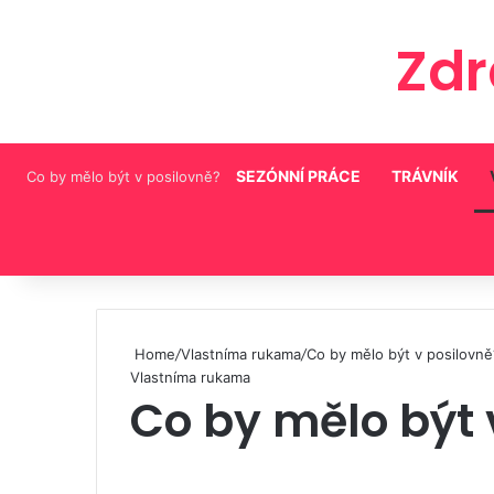
Zd
SEZÓNNÍ PRÁCE
TRÁVNÍK
Co by mělo být v posilovně?
Pinterest
Home
/
Vlastníma rukama
/
Co by mělo být v posilovně
Vlastníma rukama
Co by mělo být 