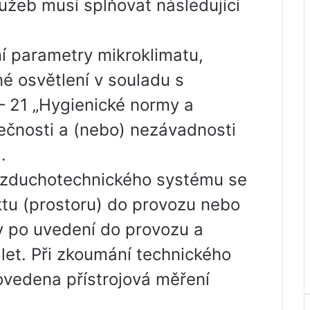
užeb musí splňovat následující
í parametry mikroklimatu,
 osvětlení v souladu s
 21 „Hygienické normy a
ečnosti a (nebo) nezávadnosti
.
 vzduchotechnického systému se
tu (prostoru) do provozu nebo
ky po uvedení do provozu a
let. Při zkoumání technického
ovedena přístrojová měření
.