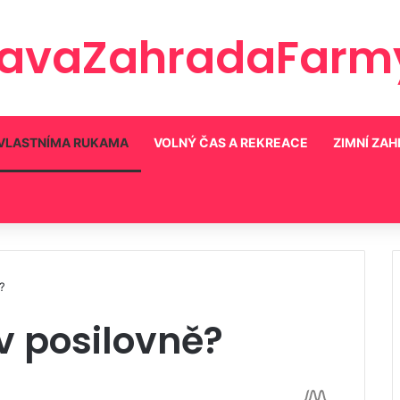
ravaZahradaFarmy
VLASTNÍMA RUKAMA
VOLNÝ ČAS A REKREACE
ZIMNÍ ZA
?
v posilovně?