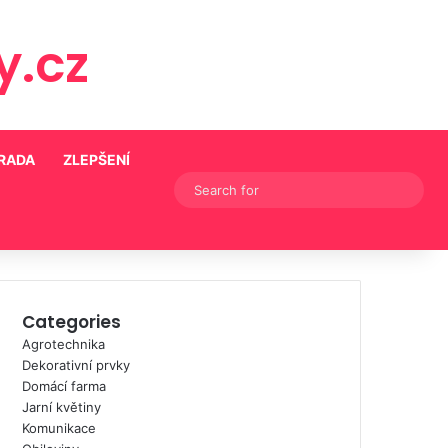
.cz
HRADA
ZLEPŠENÍ
Switch skin
Searc
for
Categories
Agrotechnika
Dekorativní prvky
Domácí farma
Jarní květiny
Komunikace