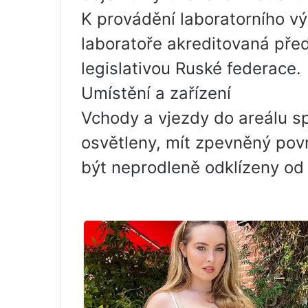
K provádění laboratorního v
laboratoře akreditovaná př
legislativou Ruské federace.
Umístění a zařízení
Vchody a vjezdy do areálu sp
osvětleny, mít zpevněný pov
být neprodleně odklízeny od