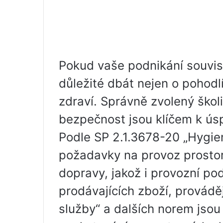
Pokud vaše podnikání souvis
důležité dbát nejen o pohodlí
zdraví. Správně zvolený škol
bezpečnost jsou klíčem k ú
Podle SP 2.1.3678-20 „Hygie
požadavky na provoz prostor,
dopravy, jakož i provozní p
prodávajících zboží, prováděj
služby“ a dalších norem jsou