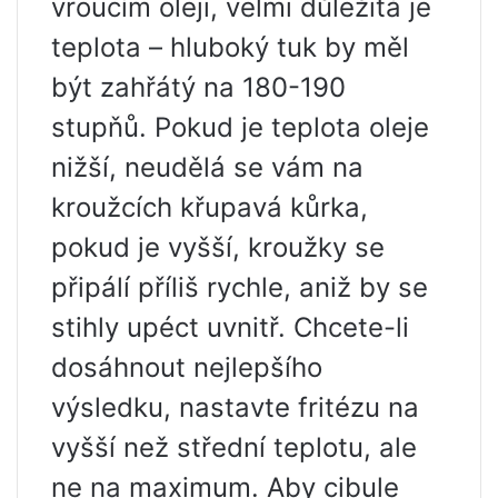
vroucím oleji, velmi důležitá je
teplota – hluboký tuk by měl
být zahřátý na 180-190
stupňů. Pokud je teplota oleje
nižší, neudělá se vám na
kroužcích křupavá kůrka,
pokud je vyšší, kroužky se
připálí příliš rychle, aniž by se
stihly upéct uvnitř. Chcete-li
dosáhnout nejlepšího
výsledku, nastavte fritézu na
vyšší než střední teplotu, ale
ne na maximum. Aby cibule