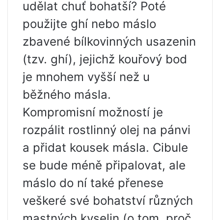
udělat chuť bohatší? Poté
použijte ghí nebo máslo
zbavené bílkovinných usazenin
(tzv. ghí), jejichž kouřový bod
je mnohem vyšší než u
běžného másla.
Kompromisní možností je
rozpálit rostlinný olej na pánvi
a přidat kousek másla. Cibule
se bude méně připalovat, ale
máslo do ní také přenese
veškeré své bohatství různých
mastných kyselin (o tom, proč