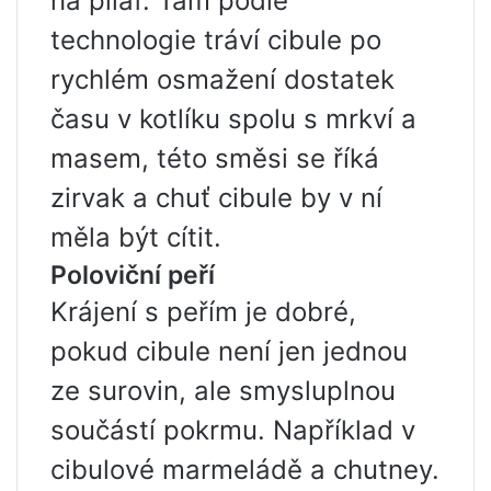
na pilaf. Tam podle
technologie tráví cibule po
rychlém osmažení dostatek
času v kotlíku spolu s mrkví a
masem, této směsi se říká
zirvak a chuť cibule by v ní
měla být cítit.
Poloviční peří
Krájení s peřím je dobré,
pokud cibule není jen jednou
ze surovin, ale smysluplnou
součástí pokrmu. Například v
cibulové marmeládě a chutney.