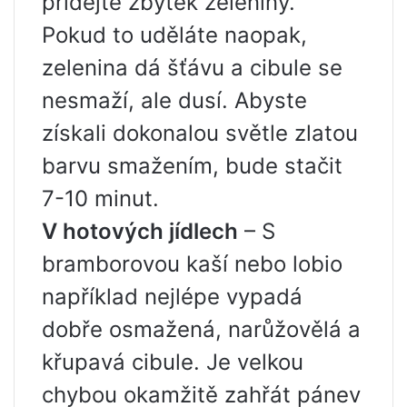
přidejte zbytek zeleniny.
Pokud to uděláte naopak,
zelenina dá šťávu a cibule se
nesmaží, ale dusí. Abyste
získali dokonalou světle zlatou
barvu smažením, bude stačit
7-10 minut.
V hotových jídlech
– S
bramborovou kaší nebo lobio
například nejlépe vypadá
dobře osmažená, narůžovělá a
křupavá cibule. Je velkou
chybou okamžitě zahřát pánev