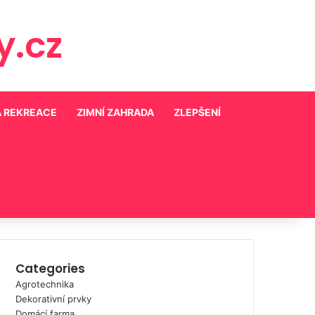
.cz
A REKREACE
ZIMNÍ ZAHRADA
ZLEPŠENÍ
Categories
Agrotechnika
Dekorativní prvky
Domácí farma