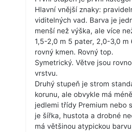
Hlavní vnější znaky: pravideln
viditelných vad. Barva je jed
menší než výška, ale více než
1,5-2,0 m 5 pater, 2,0-3,0 m
rovný kmen. Rovný top.
Symetrický. Větve jsou rovn
vrstvu.
Druhý stupeň je strom stand
korunu, ale obvykle má méně 
jedlemi třídy Premium nebo s
je šířka, hustota a drobné n
má většinou atypickou barvu,