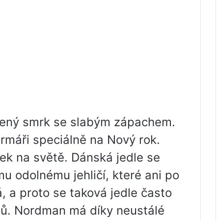
zený smrk se slabým zápachem.
armáři speciálně na Nový rok.
ek na světě. Dánská jedle se
mu odolnému jehličí, které ani po
 a proto se taková jedle často
ců. Nordman má díky neustálé