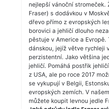
nejlepší vánoční stromeček. 
Fraser) s dodávkou v Moskvě
dřevo přímo z evropských les
borovici a jehličí dlouho ne
pěstuje v Americe a Evropě. 
dánskou, jejíž větve rychleji
perzistentní. Jako většina je
jehličí. Pomáhá postřik jehli
z USA, ale po roce 2017 mož
se vykupují v Belgii, Estons
evropských zemích. V našem
můžete koupit levnou jedle F