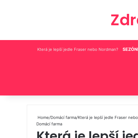
Zd
SEZÓN
Která je lepší jedle Fraser nebo Nordman?
Pinterest
Home
/
Domácí farma
/
Která je lepší jedle Fraser ne
Domácí farma
Která je lepší j