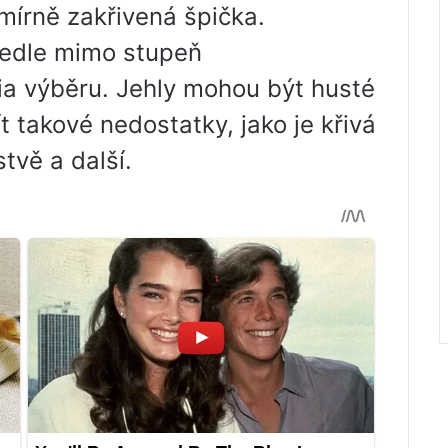
mírně zakřivená špička.
 jedle mimo stupeň
ria výběru. Jehly mohou být husté
 takové nedostatky, jako je křivá
tvě a další.