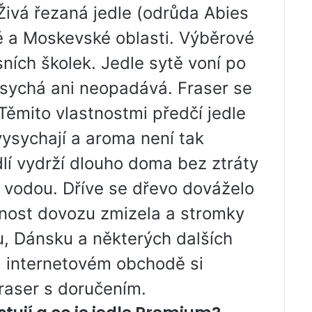
Živá řezaná jedle (odrůda Abies
 a Moskevské oblasti. Výběrové
ních školek. Jedle sytě voní po
zasychá ani neopadává. Fraser se
Těmito vlastnostmi předčí jedle
 vysychají a aroma není tak
dlí vydrží dlouho doma bez ztráty
čí vodou. Dříve se dřevo dováželo
nost dovozu zmizela a stromky
ku, Dánsku a některých dalších
 internetovém obchodě si
raser s doručením.