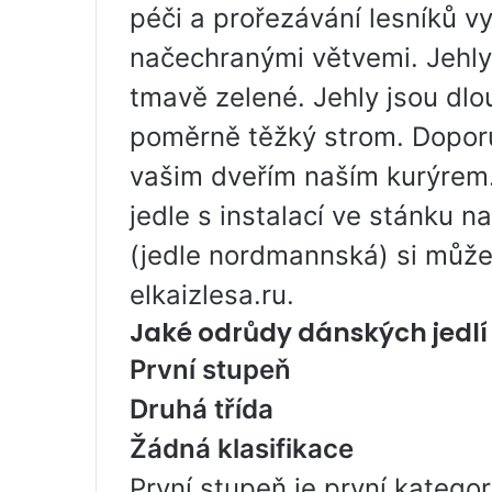
péči a prořezávání lesníků vy
načechranými větvemi. Jehly
tmavě zelené. Jehly jsou dlou
poměrně těžký strom. Dopor
vašim dveřím naším kurýrem.
jedle s instalací ve stánku n
(jedle nordmannská) si může
elkaizlesa.ru.
Jaké odrůdy dánských jedlí e
První stupeň
Druhá třída
Žádná klasifikace
První stupeň je první katego