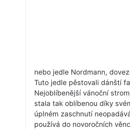
nebo jedle Nordmann, dove
Tuto jedle pěstovali dánští f
Nejoblíbenější vánoční strom
stala tak oblíbenou díky své
úplném zaschnutí neopadává,
používá do novoročních věn