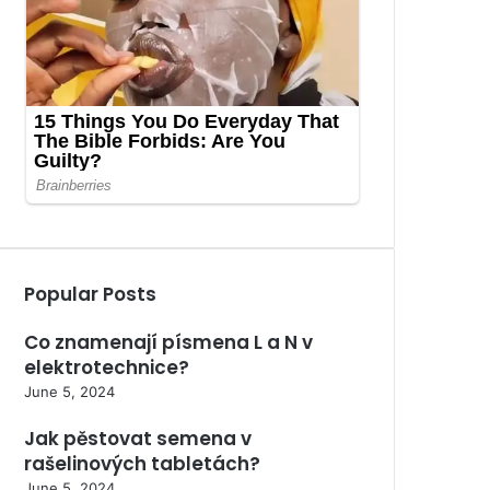
Popular Posts
Co znamenají písmena L a N v
elektrotechnice?
June 5, 2024
Jak pěstovat semena v
rašelinových tabletách?
June 5, 2024