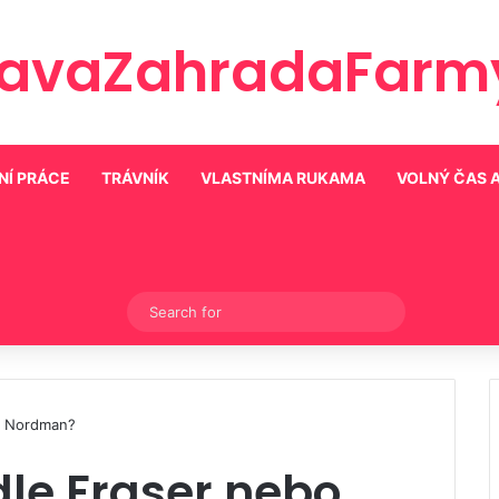
ravaZahradaFarmy
NÍ PRÁCE
TRÁVNÍK
VLASTNÍMA RUKAMA
VOLNÝ ČAS 
Switch skin
Search
for
bo Nordman?
edle Fraser nebo