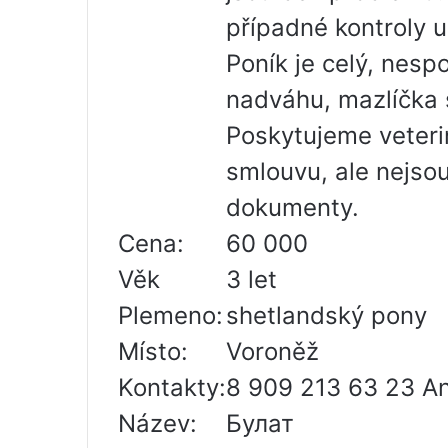
případné kontroly u
Poník je celý, nesp
nadváhu, mazlíčka 
Poskytujeme veteri
smlouvu, ale nejso
dokumenty.
Cena:
60 000
Věk
3 let
Plemeno:
shetlandský pony
Místo:
Voroněž
Kontakty:
8 909 213 63 23 A
Název:
Булат