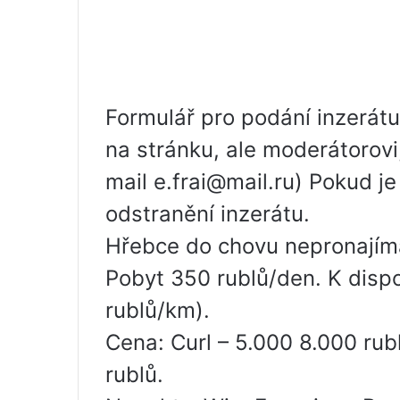
Formulář pro podání inzerátu 
na stránku, ale moderátorovi
mail e.frai@mail.ru) Pokud je
odstranění inzerátu.
Hřebce do chovu nepronajím
Pobyt 350 rublů/den. K dispo
rublů/km).
Cena: Curl – 5.000 8.000 r
rublů.