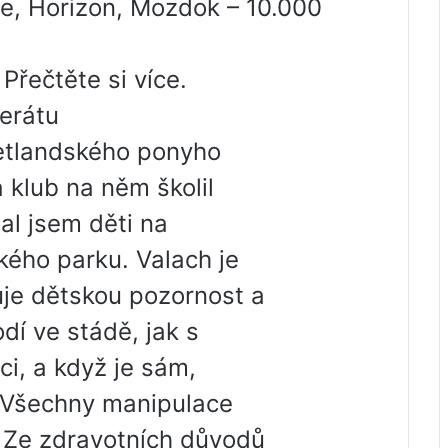
ce, Horizon, Mozdok – 10.000
řečtěte si více.
erátu
etlandského ponyho
 klub na něm školil
zal jsem děti na
kého parku. Valach je
luje dětskou pozornost a
dí ve stádě, jak s
ci, a když je sám,
 Všechny manipulace
 Ze zdravotních důvodů