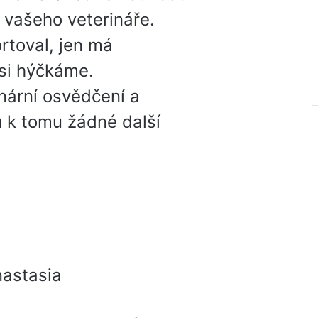
 vašeho veterináře.
ortoval, jen má
si hýčkáme.
nární osvědčení a
u k tomu žádné další
nastasia