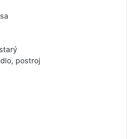
usa
starý
dlo, postroj