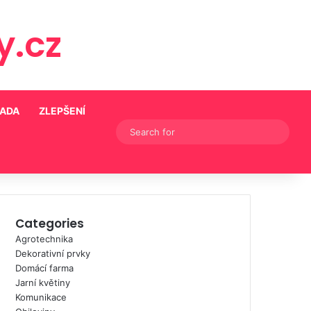
.cz
RADA
ZLEPŠENÍ
Switch skin
Search
for
Categories
Agrotechnika
Dekorativní prvky
Domácí farma
Jarní květiny
Komunikace