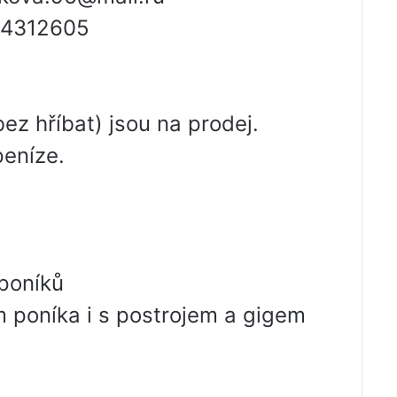
144312605
ez hříbat) jsou na prodej.
eníze.
poníků
 poníka i s postrojem a gigem