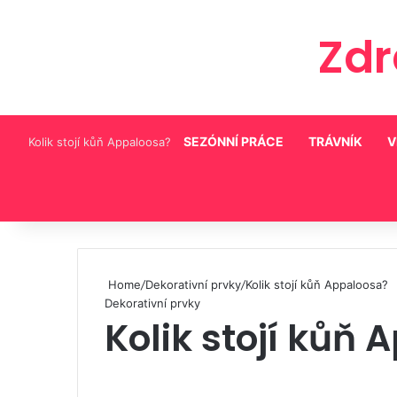
Zd
SEZÓNNÍ PRÁCE
TRÁVNÍK
V
Kolik stojí kůň Appaloosa?
Pinterest
Home
/
Dekorativní prvky
/
Kolik stojí kůň Appaloosa?
Dekorativní prvky
Kolik stojí kůň