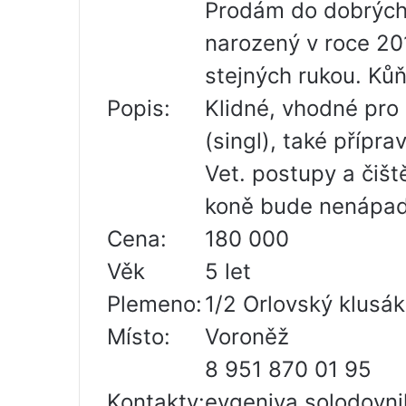
Prodám do dobrých 
narozený v roce 20
stejných rukou. Kůň
Popis:
Klidné, vhodné pro 
(singl), také přípr
Vet. postupy a čiš
koně bude nenápad
Cena:
180 000
Věk
5 let
Plemeno:
1/2 Orlovský klusák
Místo:
Voroněž
8 951 870 01 95
Kontakty:
evgeniya.solodovn