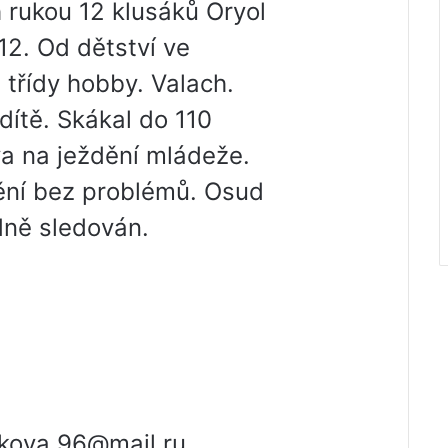
rukou 12 klusáků Oryol
12. Od dětství ve
 třídy hobby. Valach.
dítě. Skákal do 110
ava na ježdění mládeže.
tění bez problémů. Osud
ně sledován.
ikova.96@mail.ru