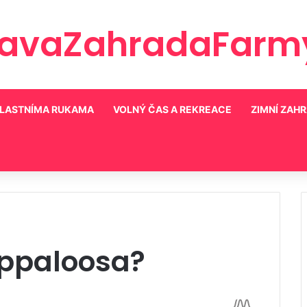
ravaZahradaFarmy
LASTNÍMA RUKAMA
VOLNÝ ČAS A REKREACE
ZIMNÍ ZAH
 Appaloosa?