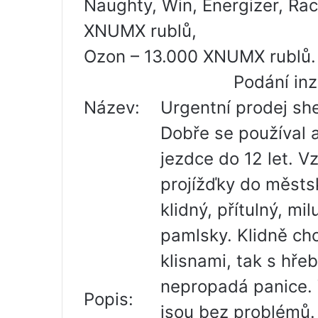
Naughty, Win, Energizer, Ra
XNUMX rublů,
Ozon – 13.000 XNUMX rublů. P
Podání inz
Název:
Urgentní prodej sh
Dobře se používal a
jezdce do 12 let. V
projížďky do městs
klidný, přítulný, mi
pamlsky. Klidně cho
klisnami, tak s hřeb
nepropadá panice.
Popis:
jsou bez problémů.