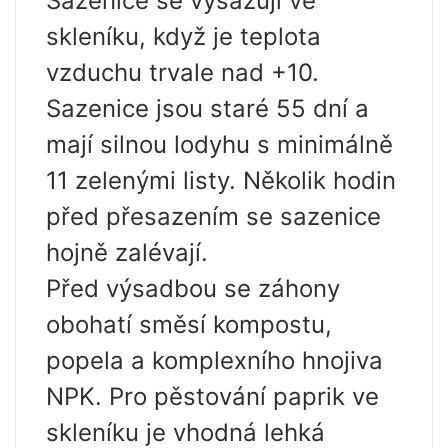
Sazenice se vysazují ve
skleníku, když je teplota
vzduchu trvale nad +10.
Sazenice jsou staré 55 dní a
mají silnou lodyhu s minimálně
11 zelenými listy. Několik hodin
před přesazením se sazenice
hojně zalévají.
Před výsadbou se záhony
obohatí směsí kompostu,
popela a komplexního hnojiva
NPK. Pro pěstování paprik ve
skleníku je vhodná lehká