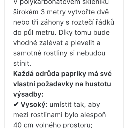
V polykarbonátovém skleníku
širokém 3 metry vytvořte dvě
nebo tři záhony s roztečí řádků
do půl metru. Díky tomu bude
vhodné zalévat a plevelit a
samotné rostliny si nebudou
stínit.
Každá odrůda papriky má své
vlastní požadavky na hustotu
výsadby:
✔ Vysoký:
umístit tak, aby
mezi rostlinami bylo alespoň
40 cm volného prostoru;