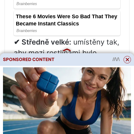
✔ Středně velké:
umístěny tak,
aby mezi rostlinami bylo
SPONSORED CONTENT
alespoň 25-30 cm volného
prostoru;
✔ Krátké:
umístěte tak, aby
mezi rostlinami bylo alespoň
15 cm volného prostoru.