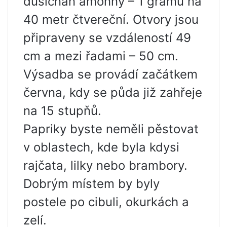
dusičnan amonný – 1 gramů na
40 metr čtvereční. Otvory jsou
připraveny se vzdáleností 49
cm a mezi řadami – 50 cm.
Výsadba se provádí začátkem
června, kdy se půda již zahřeje
na 15 stupňů.
Papriky byste neměli pěstovat
v oblastech, kde byla kdysi
rajčata, lilky nebo brambory.
Dobrým místem by byly
postele po cibuli, okurkách a
zelí.