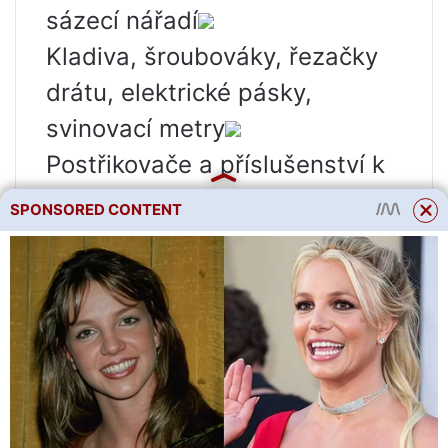
sázecí nářadí
Kladiva, šroubováky, řezačky
drátu, elektrické pásky,
svinovací metry
Postřikovače a příslušenství k
nim
SPONSORED CONTENT
Rukavice, palčáky
Pily, pilky, nože
Zahradnické nůžky, nůžky,
křovinořezy
Zboží pro volný čas
Sekery