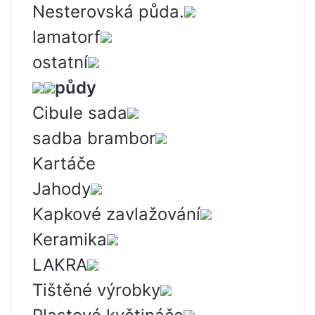
Nesterovská půda.
lamatorf
ostatní
půdy
Cibule sada
sadba brambor
Kartáče
Jahody
Kapkové zavlažování
Keramika
LAKRA
Tištěné výrobky