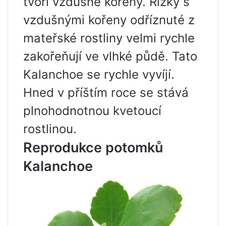
tvoří vzdušné kořeny. Řízky s
vzdušnými kořeny odříznuté z
mateřské rostliny velmi rychle
zakořeňují ve vlhké půdě. Tato
Kalanchoe se rychle vyvíjí.
Hned v příštím roce se stává
plnohodnotnou kvetoucí
rostlinou.
Reprodukce potomků
Kalanchoe