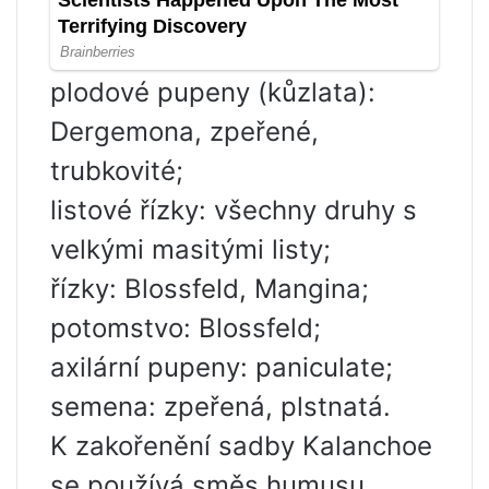
plodové pupeny (kůzlata):
Dergemona, zpeřené,
trubkovité;
listové řízky: všechny druhy s
velkými masitými listy;
řízky: Blossfeld, Mangina;
potomstvo: Blossfeld;
axilární pupeny: paniculate;
semena: zpeřená, plstnatá.
K zakořenění sadby Kalanchoe
se používá směs humusu,