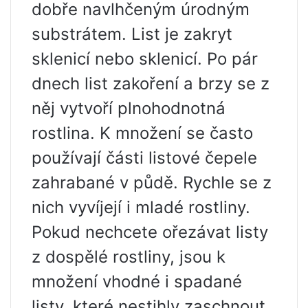
dobře navlhčeným úrodným
substrátem. List je zakryt
sklenicí nebo sklenicí. Po pár
dnech list zakoření a brzy se z
něj vytvoří plnohodnotná
rostlina. K množení se často
používají části listové čepele
zahrabané v půdě. Rychle se z
nich vyvíjejí i mladé rostliny.
Pokud nechcete ořezávat listy
z dospělé rostliny, jsou k
množení vhodné i spadané
listy, které nestihly zaschnout.