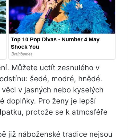
ení. Můžete uctít zesnulého v
 odstínu: šedé, modré, hnědé.
 věci v jasných nebo kyselých
 doplňky. Pro ženy je lepší
patku, protože se k atmosféře
ě již náboženské tradice nejsou