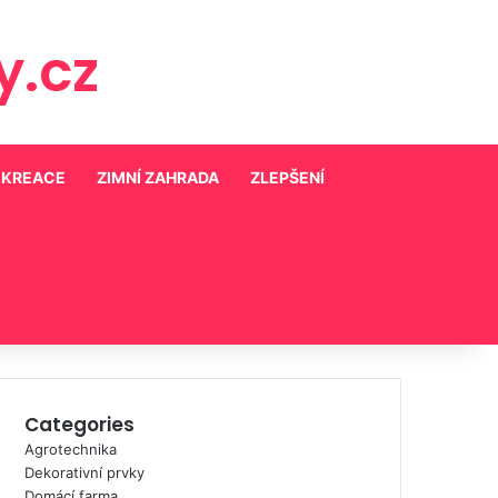
.cz
EKREACE
ZIMNÍ ZAHRADA
ZLEPŠENÍ
Categories
Agrotechnika
Dekorativní prvky
Domácí farma