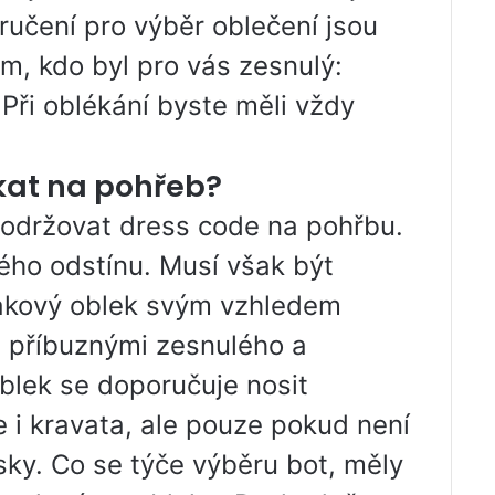
oručení pro výběr oblečení jsou
om, kdo byl pro vás zesnulý:
 Při oblékání byste měli vždy
kat na pohřeb?
održovat dress code na pohřbu.
ého odstínu. Musí však být
Takový oblek svým vzhledem
s příbuznými zesnulého a
oblek se doporučuje nosit
e i kravata, ale pouze pokud není
ky. Co se týče výběru bot, měly