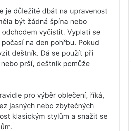
 je důležité dbát na upravenost
eměla být žádná špína nebo
 odchodem vyčistit. Vyplatí se
 počasí na den pohřbu. Pokud
zít deštník. Dá se použít při
 nebo prší, deštník pomůže
vidle pro výběr oblečení, říká,
 bez jasných nebo zbytečných
nost klasickým stylům a snažit se
tům.