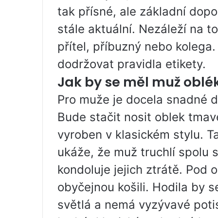
tak přísné, ale základní dop
stále aktuální. Nezáleží na t
přítel, příbuzný nebo kolega.
dodržovat pravidla etikety.
Jak by se měl muž oblé
Pro muže je docela snadné d
Bude stačit nosit oblek tmav
vyroben v klasickém stylu. 
ukáže, že muž truchlí spolu 
kondoluje jejich ztrátě. Pod 
obyčejnou košili. Hodila by s
světlá a nemá vyzývavé potis