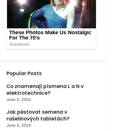
Popular Posts
Co znamenají písmena L a N v
elektrotechnice?
June 5, 2024
Jak pěstovat semena v
rašelinových tabletách?
June 5, 2024