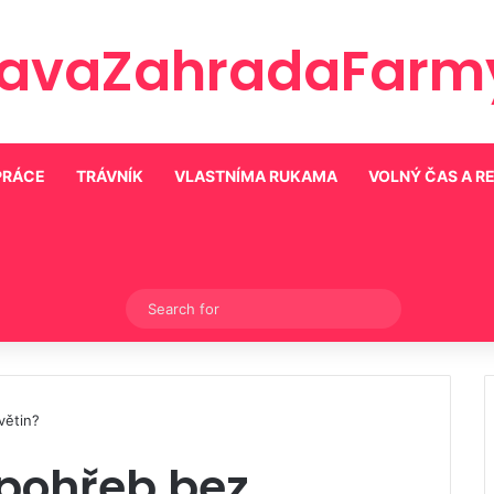
ravaZahradaFarmy
PRÁCE
TRÁVNÍK
VLASTNÍMA RUKAMA
VOLNÝ ČAS A R
Switch skin
Search
for
větin?
 pohřeb bez