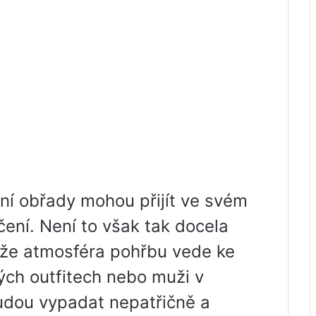
bní obřady mohou přijít ve svém
ní. Není to však tak docela
, že atmosféra pohřbu vede ke
ých outfitech nebo muži v
udou vypadat nepatřičně a