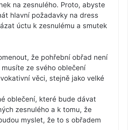
ek na zesnulého. Proto, abyste
znát hlavní požadavky na dress
kázat úctu k zesnulému a smutek
pomenout, že pohřební obřad není
o musíte ze svého oblečení
vokativní věci, stejně jako velké
 ​​oblečení, které bude dávat
ných zesnulého a k tomu, že
dé budou myslet, že to s obřadem