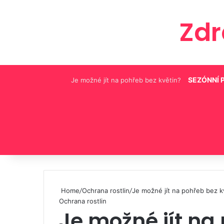
Zd
SEZÓNNÍ 
Je možné jít na pohřeb bez květin?
Pinterest
Home
/
Ochrana rostlin
/
Je možné jít na pohřeb bez k
Ochrana rostlin
Je možné jít na