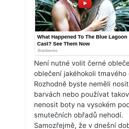
Není nutné volit černé obleč
oblečení jakéhokoli tmavého
Rozhodně byste neměli nosit
barvách nebo používat takové
nenosit boty na vysokém pod
smutečních obřadů nehodí.
Samozřejmě, že v dnešní dob