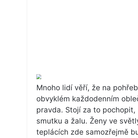
Mnoho lidí věří, že na pohře
obvyklém každodenním obleče
pravda. Stojí za to pochopit
smutku a žalu. Ženy ve světl
teplácích zde samozřejmě b