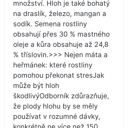
množství. Hloh je také bohatý
na draslík, železo, mangan a
sodík. Semena rostliny
obsahují přes 30 % mastného
oleje a kůra obsahuje až 24,8
% tříslovin.>>> Nejen máta a
heřmánek: které rostliny
pomohou překonat stresJak
může být hloh
škodlivýOdborník zdůrazňuje,
že plody hlohu by se měly
používat v rozumné dávky,
konkrétně ne více než 150