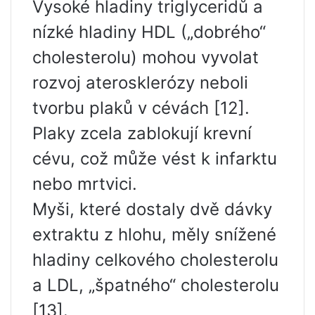
Vysoké hladiny triglyceridů a
nízké hladiny HDL („dobrého“
cholesterolu) mohou vyvolat
rozvoj aterosklerózy neboli
tvorbu plaků v cévách [12].
Plaky zcela zablokují krevní
cévu, což může vést k infarktu
nebo mrtvici.
Myši, které dostaly dvě dávky
extraktu z hlohu, měly snížené
hladiny celkového cholesterolu
a LDL, „špatného“ cholesterolu
[13].