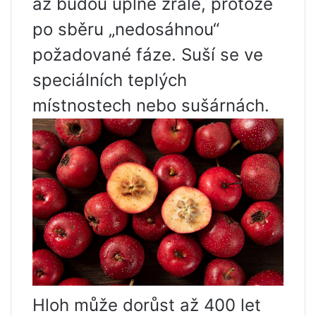
až budou úplně zralé, protože
po sběru „nedosáhnou“
požadované fáze. Suší se ve
speciálních teplých
místnostech nebo sušárnách.
Hloh může dorůst až 400 let