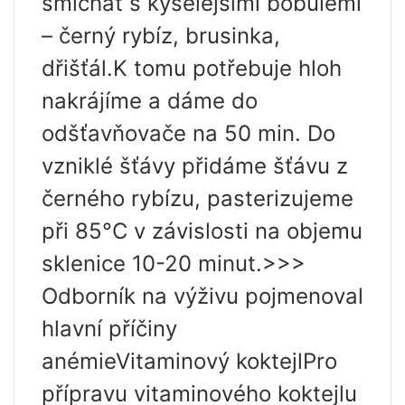
smíchat s kyselejšími bobulemi
– černý rybíz, brusinka,
dřišťál.K tomu potřebuje hloh
nakrájíme a dáme do
odšťavňovače na 50 min. Do
vzniklé šťávy přidáme šťávu z
černého rybízu, pasterizujeme
při 85°C v závislosti na objemu
sklenice 10-20 minut.>>>
Odborník na výživu pojmenoval
hlavní příčiny
anémieVitaminový koktejlPro
přípravu vitaminového koktejlu