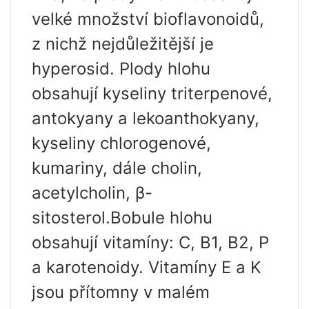
velké množství bioflavonoidů,
z nichž nejdůležitější je
hyperosid. Plody hlohu
obsahují kyseliny triterpenové,
antokyany a lekoanthokyany,
kyseliny chlorogenové,
kumariny, dále cholin,
acetylcholin, β-
sitosterol.Bobule hlohu
obsahují vitamíny: C, B1, B2, P
a karotenoidy. Vitamíny E a K
jsou přítomny v malém