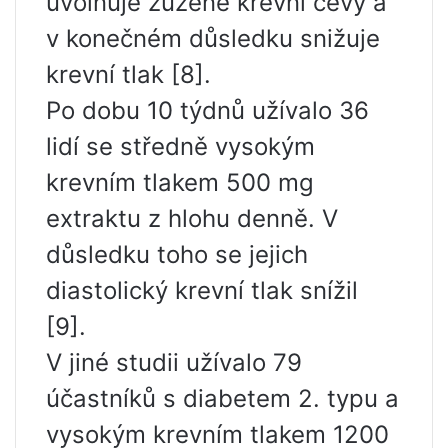
uvolňuje zúžené krevní cévy a
v konečném důsledku snižuje
krevní tlak [8].
Po dobu 10 týdnů užívalo 36
lidí se středně vysokým
krevním tlakem 500 mg
extraktu z hlohu denně. V
důsledku toho se jejich
diastolický krevní tlak snížil
[9].
V jiné studii užívalo 79
účastníků s diabetem 2. typu a
vysokým krevním tlakem 1200