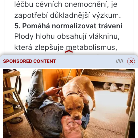
léčbu cévních onemocnění, je
zapotřebí důkladnější výzkum.
5. Pomáhá normalizovat trávení
Plody hlohu obsahují vlákninu,
která zlepšuje metabolismus,
snižuje riziko zácpy a působí
SPONSORED CONTENT
také jako prebiotikum.
Prebiotika jsou potraviny, které
vyživují zdravé střevní
bakterie, životně důležité pro
normální trávení, a podporují
jejich vývoj [16].
Potkani, kterým byl podáván