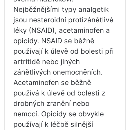
Nejběžnějšími typy analgetik
jsou nesteroidní protizánětlivé
léky (NSAID), acetaminofen a
opioidy. NSAID se běžně
používají k úlevě od bolesti při
artritidě nebo jiných
zánětlivých onemocněních.
Acetaminofen se běžně
používá k úlevě od bolesti z
drobných zranění nebo
nemocí. Opioidy se obvykle
používají k léčbě silnější