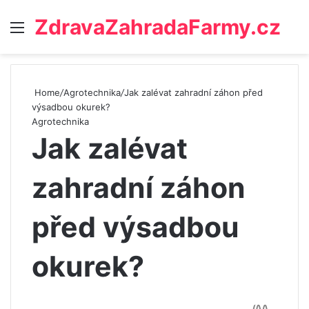
ZdravaZahradaFarmy.cz
Menu
Home
/
Agrotechnika
/
Jak zalévat zahradní záhon před
výsadbou okurek?
Agrotechnika
Jak zalévat
zahradní záhon
před výsadbou
okurek?