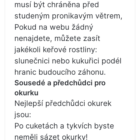
musí být chráněna před
studeným pronikavým větrem,
Pokud na webu žádný
nenajdete, můžete zasít
jakékoli keřové rostliny:
slunečnici nebo kukuřici podél
hranic budoucího záhonu.
Sousedé a předchůdci pro
okurku
Nejlepší předchůdci okurek
jsou:
Po cuketách a tykvích byste
neměli sázet okurky!