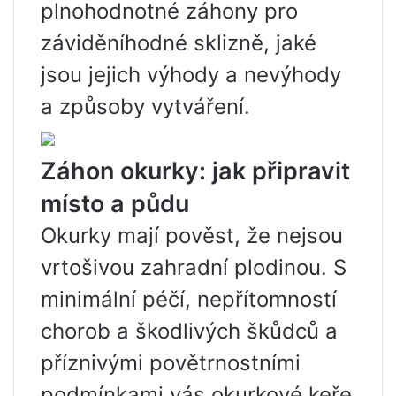
plnohodnotné záhony pro
záviděníhodné sklizně, jaké
jsou jejich výhody a nevýhody
a způsoby vytváření.
Záhon okurky: jak připravit
místo a půdu
Okurky mají pověst, že nejsou
vrtošivou zahradní plodinou. S
minimální péčí, nepřítomností
chorob a škodlivých škůdců a
příznivými povětrnostními
podmínkami vás okurkové keře