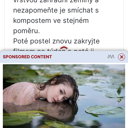
nezapomeňte je smíchat s
kompostem ve stejném
poměru.
Poté postel znovu zakryjte
filmem na týden a poté ji
SPONSORED CONTENT
použijte k určenému účelu.
Vysoké teplé postele
Pro vysoké lůžko je třeba
postavit krabici – půda v
krabici se rychleji zahřeje.
Princip fungování je zde stejný,
pouze všechny vrstvy jsou