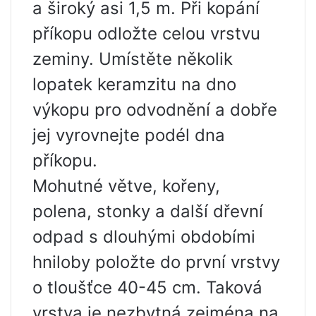
a široký asi 1,5 m. Při kopání
příkopu odložte celou vrstvu
zeminy. Umístěte několik
lopatek keramzitu na dno
výkopu pro odvodnění a dobře
jej vyrovnejte podél dna
příkopu.
Mohutné větve, kořeny,
polena, stonky a další dřevní
odpad s dlouhými obdobími
hniloby položte do první vrstvy
o tloušťce 40-45 cm. Taková
vrstva je nezbytná zejména na