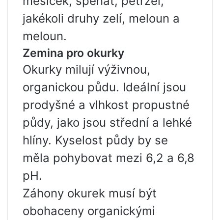
měsíček, špenát, petržel,
jakékoli druhy zelí, meloun a
meloun.
Zemina pro okurky
Okurky milují výživnou,
organickou půdu. Ideální jsou
prodyšné a vlhkost propustné
půdy, jako jsou střední a lehké
hlíny. Kyselost půdy by se
měla pohybovat mezi 6,2 a 6,8
pH.
Záhony okurek musí být
obohaceny organickými