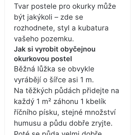
Tvar postele pro okurky může
být jakýkoli – zde se
rozhodnete, styl a kubatura
vašeho pozemku.
Jak si vyrobit obyčejnou
okurkovou postel
Běžná lůžka se obvykle
vyrábějí o šířce asi 1 m.
Na těžkých půdách přidejte na
každý 1 m² záhonu 1 kbelík
říčního písku, stejné množství
humusu a půdu dobře zryjte.
Poté se půda velmi dobře