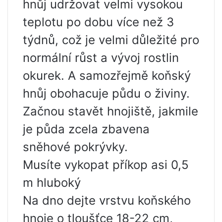
hnůj udržovat velmi vysokou
teplotu po dobu více než 3
týdnů, což je velmi důležité pro
normální růst a vývoj rostlin
okurek. A samozřejmě koňský
hnůj obohacuje půdu o živiny.
Začnou stavět hnojiště, jakmile
je půda zcela zbavena
sněhové pokrývky.
Musíte vykopat příkop asi 0,5
m hluboký
Na dno dejte vrstvu koňského
hnoje o tloušťce 18-22 cm,