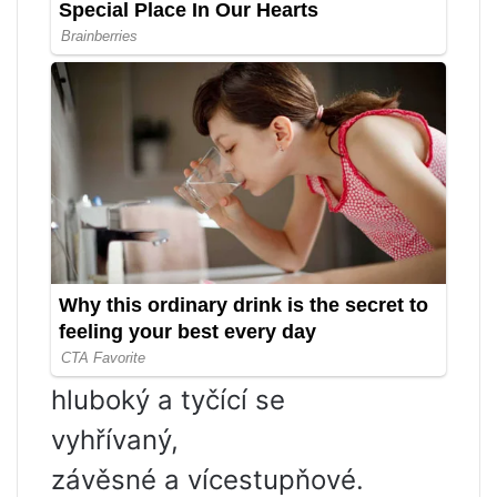
hluboký a tyčící se
vyhřívaný,
závěsné a vícestupňové.