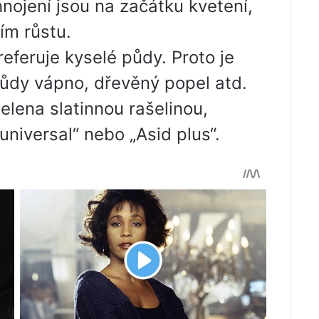
hnojení jsou na začátku kvetení,
ím růstu.
referuje kyselé půdy. Proto je
ůdy vápno, dřevěný popel atd.
elena slatinnou rašelinou,
niversal“ nebo „Asid plus“.