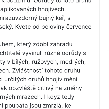
e k podzimu. Odrůdy tohoto druhu
 aplikovaných hnojivech.
mrazuvzdorný bujný keř, s
vysoký. Kvete od poloviny července
ruhem, který zdobí zahradu
htitelé vyvinuli různé odrůdy s
ěty v bílých, růžových, modrých,
ech. Zvláštností tohoto druhu
ci určitých druhů hnojiv mění
šak obzvláště citlivý na změny
írných mrazech. I když tedy
ní poupata jsou zmrzlá, ke