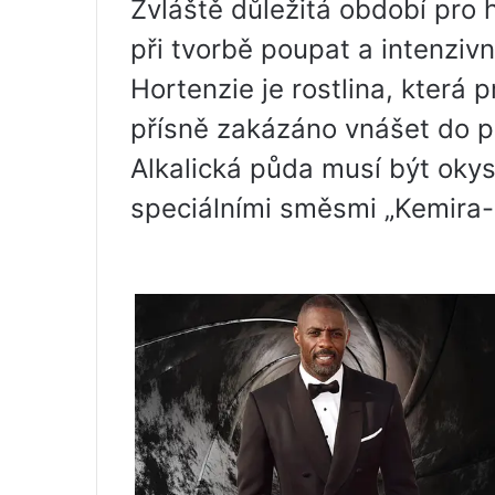
Zvláště důležitá období pro 
při tvorbě poupat a intenzivn
Hortenzie je rostlina, která p
přísně zakázáno vnášet do p
Alkalická půda musí být okys
speciálními směsmi „Kemira-u