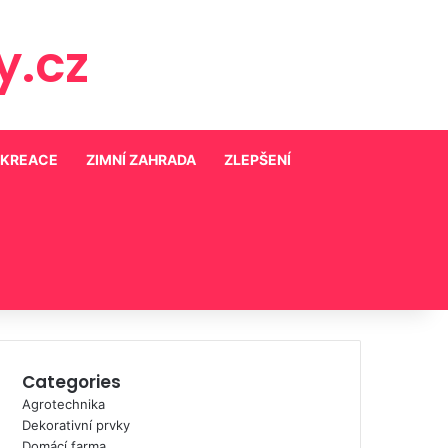
.cz
EKREACE
ZIMNÍ ZAHRADA
ZLEPŠENÍ
Categories
Agrotechnika
Dekorativní prvky
Domácí farma