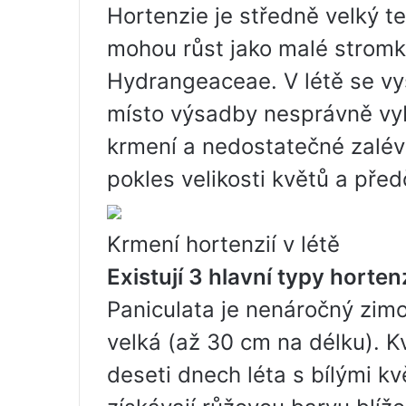
Hortenzie je středně velký t
mohou růst jako malé stromky
Hydrangeaceae. V létě se vys
místo výsadby nesprávně vy
krmení a nedostatečné zalévá
pokles velikosti květů a pře
Krmení hortenzií v létě
Existují 3 hlavní typy hortenz
Paniculata je nenáročný zimo
velká (až 30 cm na délku). K
deseti dnech léta s bílými k