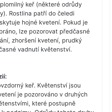
eplomilný keř (některé odrůdy
). Rostlina patří do čeledi
kytuje hojné kvetení. Pokud je
bráno, lze pozorovat předčasné
ní, zhoršení kvetení, prudký
dčasné vadnutí květenství.
ií:
vzdorný keř. Květenství jsou
vetení je pozorováno v druhých
větenstvími, které postupně