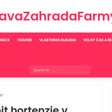
ravaZahradaFarmy
PRÁCE
TRÁVNÍK
VLASTNÍMA RUKAMA
VOLNÝ ČAS A R
Switch skin
Search
for
ě?
t hortenzie v