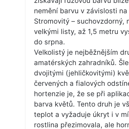
získávají růžovou barvu blíž
nemění barvu v závislosti na
Stromovitý – suchovzdorný, 
velkými listy, až 1,5 metru 
do srpna.
Velkolistý je nejběžnějším d
amatérských zahradníků. Šlec
dvojitými (jehličkovitými) kv
červených a fialových odstín
hortenzie je, že se při aplika
barva květů. Tento druh je v
teplot a vyžaduje úkryt i v m
rostlina přezimovala, ale hor