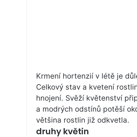
Krmení hortenzií v létě je dů
Celkový stav a kvetení rostl
hnojení. Svěží květenství při
a modrých odstínů potěší oko
většina rostlin již odkvetla.
druhy květin