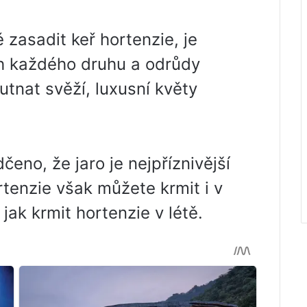
zasadit keř hortenzie, je
ch každého druhu a odrůdy
hutnat svěží, luxusní květy
eno, že jaro je nejpříznivější
rtenzie však můžete krmit i v
 jak krmit hortenzie v létě.