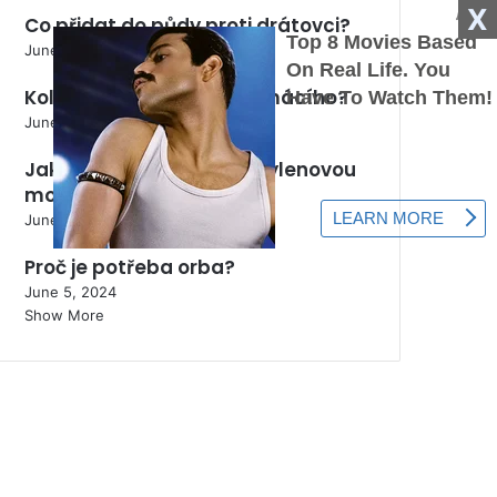
X
Co přidat do půdy proti drátovci?
June 5, 2024
Kolik stojí 1 kg králíka domácího?
June 5, 2024
Jak správně užívat methylenovou
modř?
June 5, 2024
Proč je potřeba orba?
June 5, 2024
Show More