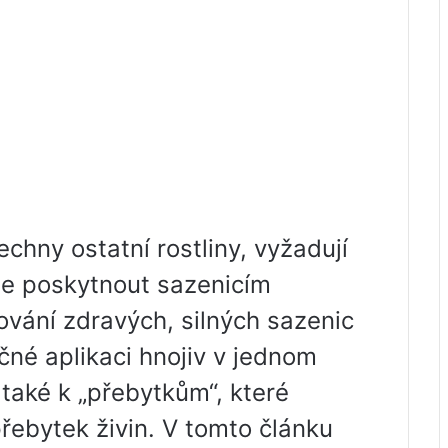
echny ostatní rostliny, vyžadují
 je poskytnout sazenicím
ování zdravých, silných sazenic
čné aplikaci hnojiv v jednom
aké k „přebytkům“, které
řebytek živin. V tomto článku