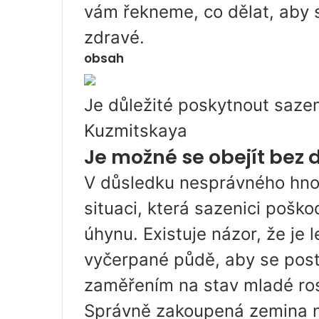
vám řekneme, co dělat, aby s
zdravé.
obsah
Je důležité poskytnout saze
Kuzmitskaya
Je možné se obejít bez d
V důsledku nesprávného hnoj
situaci, která sazenici pošk
úhynu. Existuje názor, že je 
vyčerpané půdě, aby se post
zaměřením na stav mladé rost
Správně zakoupená zemina n