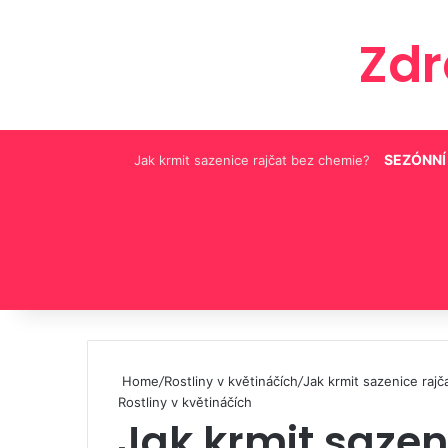
Zd
SEZÓNNÍ
Jak krmit sazenice rajčat bez chemie?
Pinterest
Home
/
Rostliny v květináčích
/
Jak krmit sazenice raj
Rostliny v květináčích
Jak krmit sazen