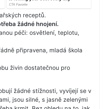
ařských receptů.
otřeba žádné hnojení.
nou péči: osvětlení, teplotu,
ádně připravena, mladá škola
bu živin dostatečnou pro
jí žádné stížnosti, vyvíjejí se v
mi, jsou silné, s jasně zelenými
třeba krmit. Bez ohledu na to, jak