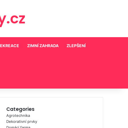
.cz
REKREACE
ZIMNÍ ZAHRADA
ZLEPŠENÍ
Categories
Agrotechnika
Dekorativní prvky
Domácí farma