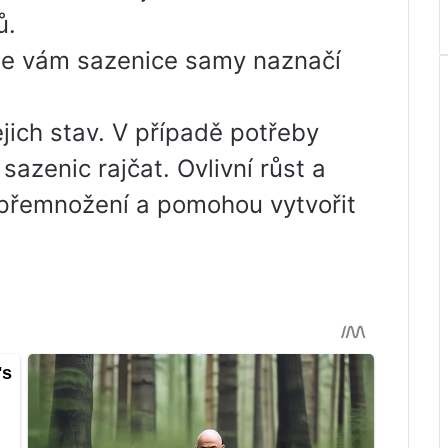
ů.
je vám sazenice samy naznačí
ejich stav. V případě potřeby
sazenic rajčat. Ovlivní růst a
h přemnožení a pomohou vytvořit