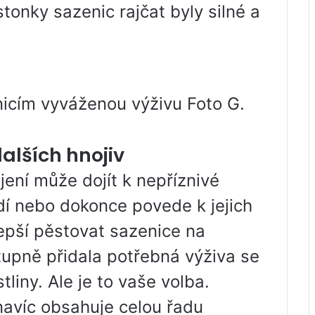
tonky sazenic rajčat byly silné a
nicím vyváženou výživu Foto G.
alších hnojiv
ení může dojít k nepříznivé
odí nebo dokonce povede k jejich
lepší pěstovat sazenice na
upně přidala potřebná výživa se
liny. Ale je to vaše volba.
avíc obsahuje celou řadu