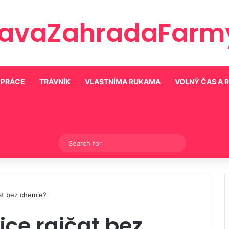
ravaZahradaFarmy
 PRÁCE
TRÁVNÍK
VLASTNÍMA RUKAMA
VOLNÝ ČAS A 
Switch skin
Search
for
čat bez chemie?
ice rajčat bez