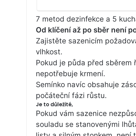
7 metod dezinfekce a 5 kuch
Od klíčení až po sběr není p
Zajistěte sazenicím požadova
vlhkost.
Pokud je půda před sběrem ř
nepotřebuje krmení.
Semínko navíc obsahuje záso
počáteční fázi růstu.
Je to důležité,
Pokud vám sazenice nezpůsobu
souladu se stanovenými lhůta
listy a silným stonkem, není 