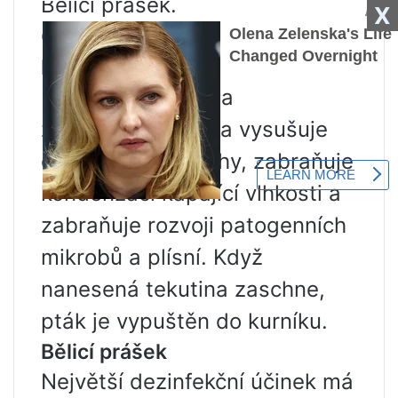
Bělící prášek.
X
X
Chlornan sodný.
Hašené vápno
Běžné bílení stěn a
zavlažování steliva vysušuje
ošetřované povrchy, zabraňuje
kondenzaci kapající vlhkosti a
zabraňuje rozvoji patogenních
mikrobů a plísní. Když
nanesená tekutina zaschne,
pták je vypuštěn do kurníku.
Bělicí prášek
Největší dezinfekční účinek má