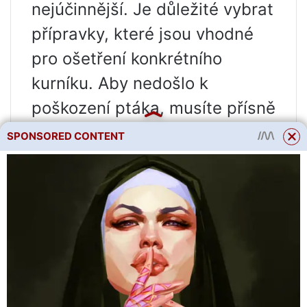
nejúčinnější. Je důležité vybrat
přípravky, které jsou vhodné
pro ošetření konkrétního
kurníku. Aby nedošlo k
poškození ptáka, musíte přísně
dodržovat text pokynů.
SPONSORED CONTENT
Zveme vás k odběru našeho
kanálu Zen, LiveJournal,
komunity na Vkontakte a
Odnoklassniki, kde jsou
publikovány nové články a také
novinky pro zahradníky a
chovatele hospodářských