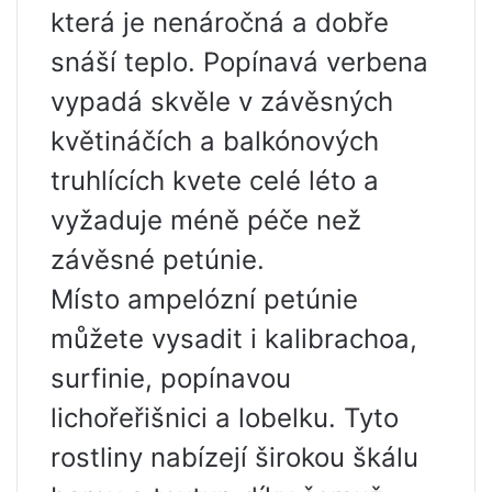
která je nenáročná a dobře
snáší teplo. Popínavá verbena
vypadá skvěle v závěsných
květináčích a balkónových
truhlících kvete celé léto a
vyžaduje méně péče než
závěsné petúnie.
Místo ampelózní petúnie
můžete vysadit i kalibrachoa,
surfinie, popínavou
lichořeřišnici a lobelku. Tyto
rostliny nabízejí širokou škálu