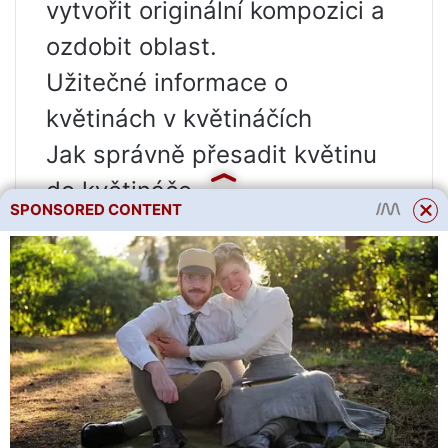
vytvořit originální kompozici a
ozdobit oblast.
Užitečné informace o
květinách v květináčích
Jak správně přesadit květinu
do květináče
SPONSORED CONTENT
Jak pečovat o květiny v
květináčích: obecná pravidla
Jak vybrat místo pro květinu v
květináči
Jaké květiny lze zasadit do
květináčů?
Co nedělat při pěstování květin