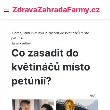
ZdravaZahradaFarmy.cz
Menu
Home
/
Jarní květiny
/
Co zasadit do květináčů místo
petúnií?
Jarní květiny
Co zasadit do
květináčů místo
petúnií?