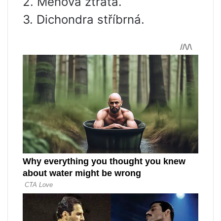
2. Měnová ztráta.
3. Dichondra stříbrná.