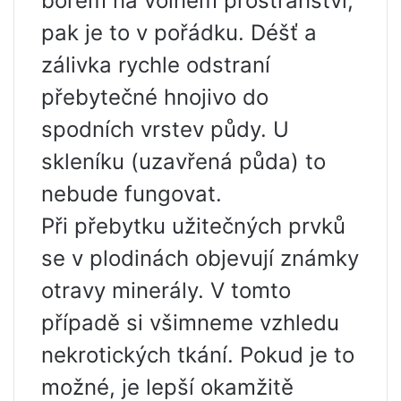
bórem na volném prostranství,
pak je to v pořádku. Déšť a
zálivka rychle odstraní
přebytečné hnojivo do
spodních vrstev půdy. U
skleníku (uzavřená půda) to
nebude fungovat.
Při přebytku užitečných prvků
se v plodinách objevují známky
otravy minerály. V tomto
případě si všimneme vzhledu
nekrotických tkání. Pokud je to
možné, je lepší okamžitě