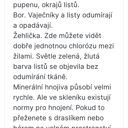
pupenu, okrajů listů.
Bor. Vaječníky a listy odumírají
a opadávají.
Žehlička. Zde můžete vidět
dobře jednotnou chlorózu mezi
žilami. Světle zelená, žlutá
barva listů se objevila bez
odumírání tkáně.
Minerální hnojiva působí velmi
rychle. Ale ve skleníku existují
normy pro hnojení. Pokud to
přeženete s draslíkem nebo