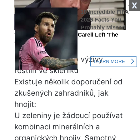
X
Hnojiva a pravidlo výživy
rostlin ve skleníku
Existuje několik doporučení od
zkušených zahradníků, jak
hnojit:
U zeleniny je žádoucí používat
kombinaci minerálních a
organických hnojiv. Samotný