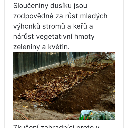
Sloučeniny dusíku jsou
zodpovědné za růst mladých
výhonků stromů a keřů a
nárůst vegetativní hmoty
zeleniny a květin.
Zkušení zahradníci proto v