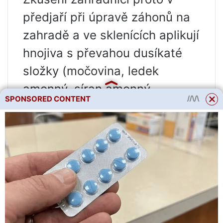
předjaří při úpravě záhonů na
zahradě a ve sklenících aplikují
hnojiva s převahou dusíkaté
složky (močovina, ledek
amonný, síran amonný,
SPONSORED CONTENT
nitroammofoska, nálev z
ptačího trusu, kejda,
fermentovaný nálev plevel
atd.).
Účel hnojení na podzim