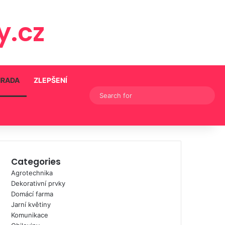
.cz
HRADA
ZLEPŠENÍ
Switch skin
Sear
for
Categories
Agrotechnika
Dekorativní prvky
Domácí farma
Jarní květiny
Komunikace