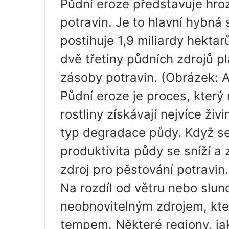
Půdní eroze představuje hro
potravin. Je to hlavní hybná
postihuje 1,9 miliardy hekta
dvě třetiny půdních zdrojů pl
zásoby potravin. (Obrázek: 
Půdní eroze je proces, který 
rostliny získávají nejvíce živ
typ degradace půdy. Když se
produktivita půdy se sníží a 
zdroj pro pěstování potravin.
Na rozdíl od větru nebo slu
neobnovitelným zdrojem, kte
tempem. Některé regiony, jak