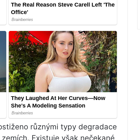
e postiženo různými typy degradace
 zemích. Existuje však nečekané