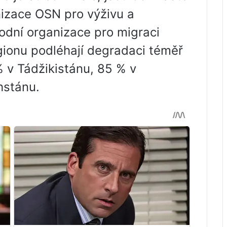
izace OSN pro výživu a
odní organizace pro migraci
gionu podléhají degradaci téměř
 v Tádžikistánu, 85 % v
hstánu.