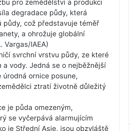
zbu pro zemědělství a produkci
 síla degradace půdy, která
rů půdy, což představuje téměř
anety, a ohrožuje globální
A. Vargas/IAEA)
ničí svrchní vrstvu půdy, ze které
in a vody. Jedná se o nejběžnější
 úrodná ornice posune,
zemědělci ztratí životně důležitý
nce je půda omezeným,
rý se vyčerpává alarmujícím
o je Střední Asie, jsou obzvláště