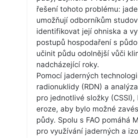
řešení tohoto problému: jad
umožňují odborníkům studova
identifikovat její ohniska a
postupů hospodaření s půdou 
učinit půdu odolnější vůči k
nadcházející roky.
Pomocí jaderných technologií
radionuklidy (RDN) a analýza
pro jednotlivé složky (CSSI)
eroze, aby bylo možné zavés
půdy. Spolu s FAO pomáhá 
pro využívání jaderných a iz