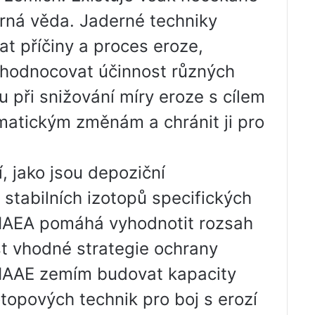
erná věda. Jaderné techniky
t příčiny a proces eroze,
 vyhodnocovat účinnost různých
při snižování míry eroze s cílem
limatickým změnám a chránit ji pro
, jako jsou depoziční
 stabilních izotopů specifických
, IAEA pomáhá vyhodnotit rozsah
t vhodné strategie ochrany
MAAE zemím budovat kapacity
otopových technik pro boj s erozí