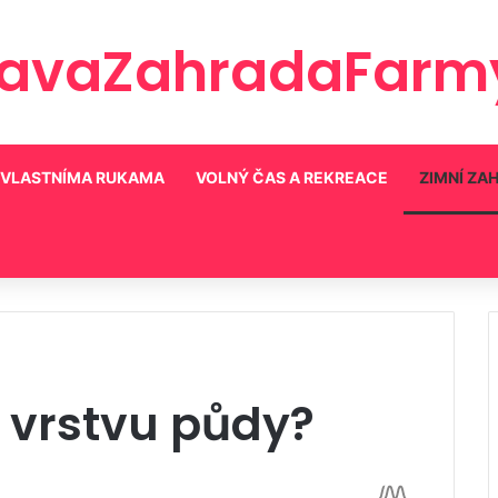
ravaZahradaFarmy
VLASTNÍMA RUKAMA
VOLNÝ ČAS A REKREACE
ZIMNÍ ZA
 vrstvu půdy?