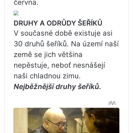
června.
DRUHY A ODRŮDY ŠEŘÍKŮ
V současné době existuje asi
30 druhů šeříků. Na území naší
země se jich většina
nepěstuje, neboť nesnášejí
naši chladnou zimu.
Nejběžnější druhy šeříků.