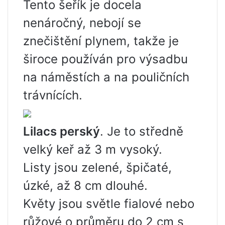
Tento šeřík je docela
nenáročný, nebojí se
znečištění plynem, takže je
široce používán pro výsadbu
na náměstích a na pouličních
trávnících.
Lilacs perský
. Je to středně
velký keř až 3 m vysoký.
Listy jsou zelené, špičaté,
úzké, až 8 cm dlouhé.
Květy jsou světle fialové nebo
růžové o průměru do 2 cm s