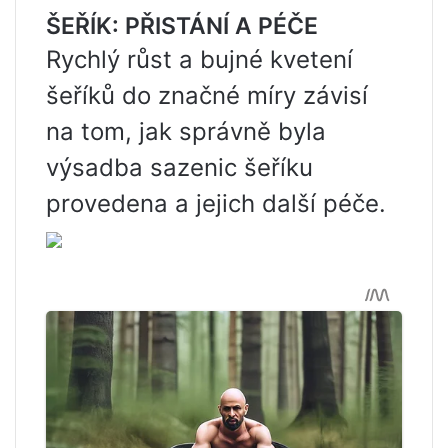
ŠEŘÍK: PŘISTÁNÍ A PÉČE
Rychlý růst a bujné kvetení
šeříků do značné míry závisí
na tom, jak správně byla
výsadba sazenic šeříku
provedena a jejich další péče.