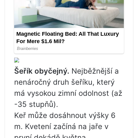
Šeřík obyčejný.
Nejběžnější a
nenáročný druh šeříku, který
má vysokou zimní odolnost (až
-35 stupňů).
Keř může dosáhnout výšky 6
m. Kvetení začíná na jaře v
první dekádě května.