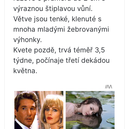
výraznou štiplavou vůní.
Větve jsou tenké, klenuté s
mnoha mladými žebrovanými
výhonky.
Kvete pozdě, trvá téměř 3,5
týdne, počínaje třetí dekádou
května.