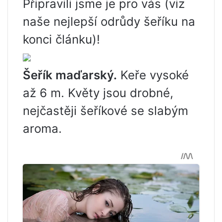
Připravili jsme je pro vás (viz
naše nejlepší odrůdy šeříku na
konci článku)!
Šeřík maďarský.
Keře vysoké
až 6 m. Květy jsou drobné,
nejčastěji šeříkové se slabým
aroma.