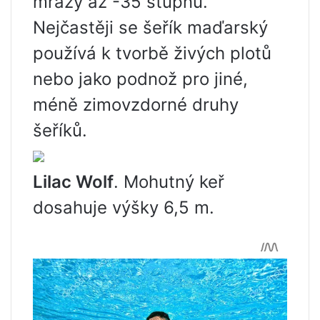
mrazy až -35 stupňů.
Nejčastěji se šeřík maďarský
používá k tvorbě živých plotů
nebo jako podnož pro jiné,
méně zimovzdorné druhy
šeříků.
Lilac Wolf
. Mohutný keř
dosahuje výšky 6,5 m.