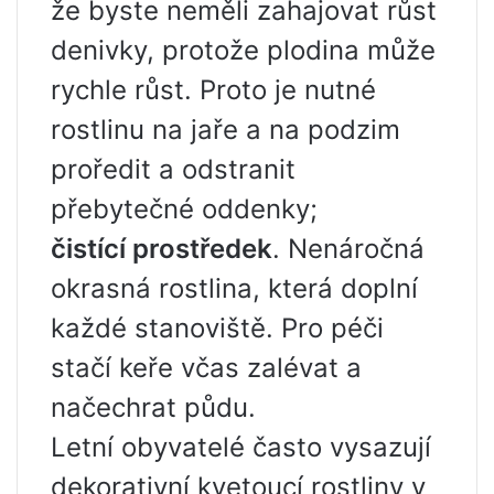
že byste neměli zahajovat růst
denivky, protože plodina může
rychle růst. Proto je nutné
rostlinu na jaře a na podzim
proředit a odstranit
přebytečné oddenky;
čistící prostředek
. Nenáročná
okrasná rostlina, která doplní
každé stanoviště. Pro péči
stačí keře včas zalévat a
načechrat půdu.
Letní obyvatelé často vysazují
dekorativní kvetoucí rostliny v