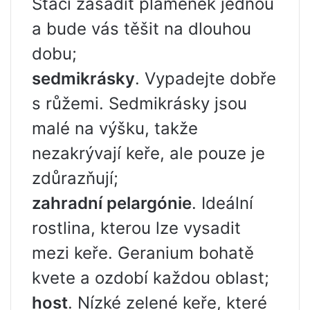
Stačí zasadit plamének jednou
a bude vás těšit na dlouhou
dobu;
sedmikrásky
. Vypadejte dobře
s růžemi. Sedmikrásky jsou
malé na výšku, takže
nezakrývají keře, ale pouze je
zdůrazňují;
zahradní pelargónie
. Ideální
rostlina, kterou lze vysadit
mezi keře. Geranium bohatě
kvete a ozdobí každou oblast;
host
. Nízké zelené keře, které