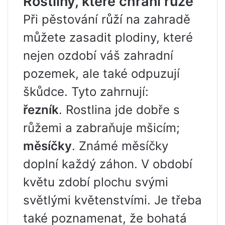
Rostliny, které chrání růže
Při pěstování růží na zahradě
můžete zasadit plodiny, které
nejen ozdobí váš zahradní
pozemek, ale také odpuzují
škůdce. Tyto zahrnují:
řezník
. Rostlina jde dobře s
růžemi a zabraňuje mšicím;
měsíčky
. Známé měsíčky
doplní každý záhon. V období
květu zdobí plochu svými
světlými květenstvími. Je třeba
také poznamenat, že bohatá