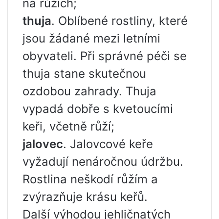
na růžích;
thuja
. Oblíbené rostliny, které
jsou žádané mezi letními
obyvateli. Při správné péči se
thuja stane skutečnou
ozdobou zahrady. Thuja
vypadá dobře s kvetoucími
keři, včetně růží;
jalovec
. Jalovcové keře
vyžadují nenáročnou údržbu.
Rostlina neškodí růžím a
zvýrazňuje krásu keřů.
Další výhodou jehličnatých