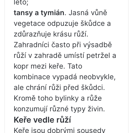
léto;
tansy a tymián
. Jasná vůně
vegetace odpuzuje škůdce a
zdůrazňuje krásu růží.
Zahradníci často při výsadbě
růží v zahradě umístí petržel a
kopr mezi keře. Tato
kombinace vypadá neobvykle,
ale chrání růži před škůdci.
Kromě toho bylinky a růže
konzumují různé typy živin.
Keře vedle růží
Keře jsou dobrými sousedy