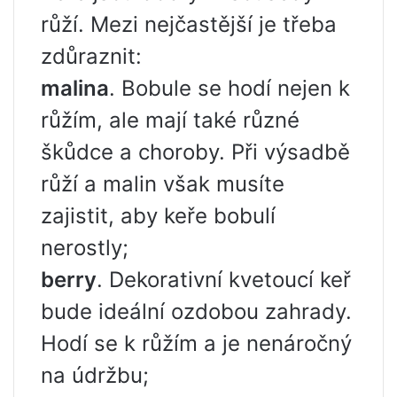
růží. Mezi nejčastější je třeba
zdůraznit:
malina
. Bobule se hodí nejen k
růžím, ale mají také různé
škůdce a choroby. Při výsadbě
růží a malin však musíte
zajistit, aby keře bobulí
nerostly;
berry
. Dekorativní kvetoucí keř
bude ideální ozdobou zahrady.
Hodí se k růžím a je nenáročný
na údržbu;