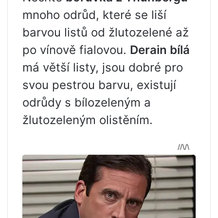
mnoho odrůd, které se liší
barvou listů od žlutozelené až
po vínově fialovou.
Derain bílá
má větší listy, jsou dobré pro
svou pestrou barvu, existují
odrůdy s bílozeleným a
žlutozeleným olistěním.