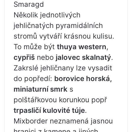
Smaragd
Několik jednotlivých
jehličnatých pyramidálních
stromů vytváří krásnou kulisu.
To může být
thuya western
,
cypřiš
nebo
jalovec skalnatý
.
Zakrslé jehličnany lze vysadit
do popředí:
borovice horská,
miniaturní smrk
s
polštářkovou korunkou popř
trpasličí kulovité túje
.
Mixborder neznamená jasnou
hranici z kamene a jiných