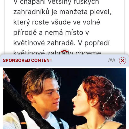
V chápání většiny ruských
zahradníků je manžeta plevel,
který roste všude ve volné
přírodě a nemá místo v
květinové zahradě. V popředí
květinové zahrady chceme
SPONSORED CONTENT
vidět zajímavější rostliny.