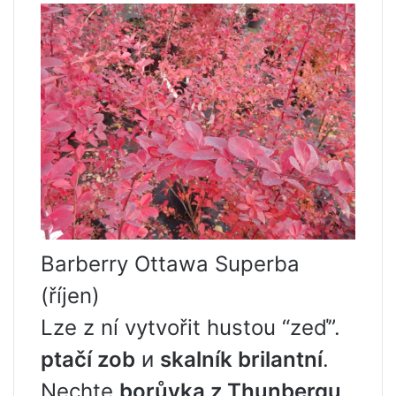
Barberry Ottawa Superba
(říjen)
Lze z ní vytvořit hustou “zeď”.
ptačí zob
и
skalník brilantní
.
Nechte
borůvka z Thunbergu