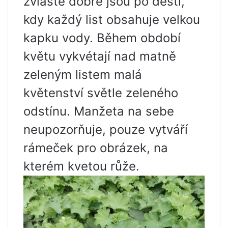
zvláště dobré jsou po dešti,
kdy každý list obsahuje velkou
kapku vody. Během období
květu vykvétají nad matně
zeleným listem malá
květenství světle zeleného
odstínu. Manžeta na sebe
neupozorňuje, pouze vytváří
rámeček pro obrázek, na
kterém kvetou růže.