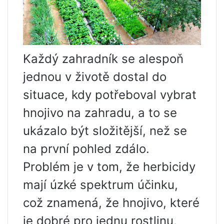
Každý zahradník se alespoň
jednou v životě dostal do
situace, kdy potřeboval vybrat
hnojivo na zahradu, a to se
ukázalo být složitější, než se
na první pohled zdálo.
Problém je v tom, že herbicidy
mají úzké spektrum účinku,
což znamená, že hnojivo, které
je dobré pro jednu rostlinu,