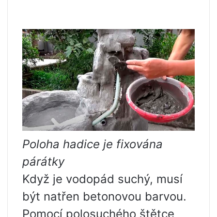
Poloha hadice je fixována
párátky
Když je vodopád suchý, musí
být natřen betonovou barvou.
Pomocí polosuchého štětce