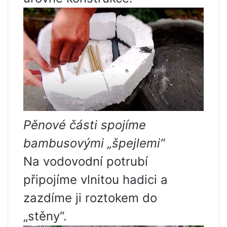
Pěnové části spojíme
bambusovými „špejlemi“
Na vodovodní potrubí
připojíme vlnitou hadici a
zazdíme ji roztokem do
„stěny“.