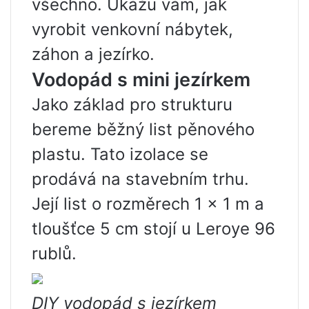
všechno. Ukážu vám, jak
vyrobit venkovní nábytek,
záhon a jezírko.
Vodopád s mini jezírkem
Jako základ pro strukturu
bereme běžný list pěnového
plastu. Tato izolace se
prodává na stavebním trhu.
Její list o rozměrech 1 × 1 m a
tloušťce 5 cm stojí u Leroye 96
rublů.
DIY vodopád s jezírkem