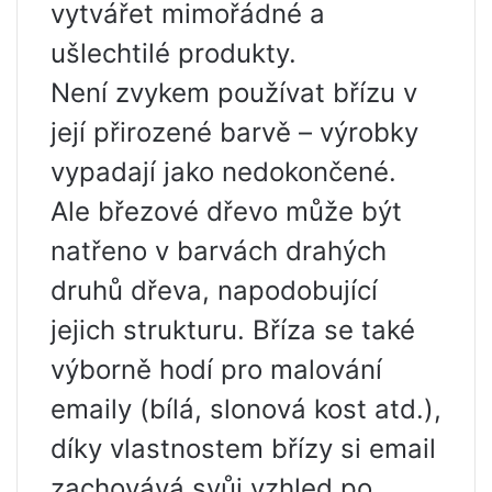
vytvářet mimořádné a
ušlechtilé produkty.
Není zvykem používat břízu v
její přirozené barvě – výrobky
vypadají jako nedokončené.
Ale březové dřevo může být
natřeno v barvách drahých
druhů dřeva, napodobující
jejich strukturu. Bříza se také
výborně hodí pro malování
emaily (bílá, slonová kost atd.),
díky vlastnostem břízy si email
zachovává svůj vzhled po