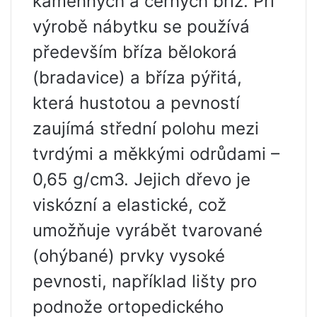
kamenných a černých bříz. Při
výrobě nábytku se používá
především bříza bělokorá
(bradavice) a bříza pýřitá,
která hustotou a pevností
zaujímá střední polohu mezi
tvrdými a měkkými odrůdami –
0,65 g/cm3. Jejich dřevo je
viskózní a elastické, což
umožňuje vyrábět tvarované
(ohýbané) prvky vysoké
pevnosti, například lišty pro
podnože ortopedického