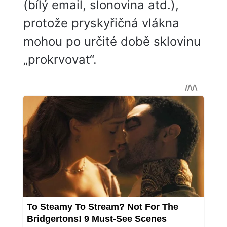
(bílý email, slonovina atd.),
protože pryskyřičná vlákna
mohou po určité době sklovinu
„prokrvovat“.