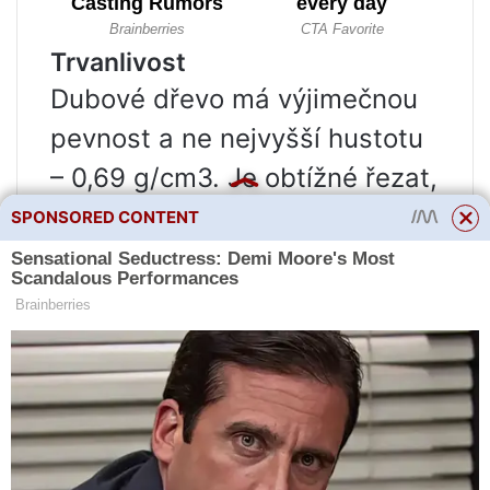
Trvanlivost
Dubové dřevo má výjimečnou
pevnost a ne nejvyšší hustotu
– 0,69 g/cm3. Je obtížné řezat,
zvláště malé řezby – dřevo se
SPONSORED CONTENT
štěpí a jeho vzorování činí
prvky nevýraznými, pokud je
zvolena špatná jednotka
dřeva. Na dubových výrobcích
jsou proto řezby často z jiného
materiálu.