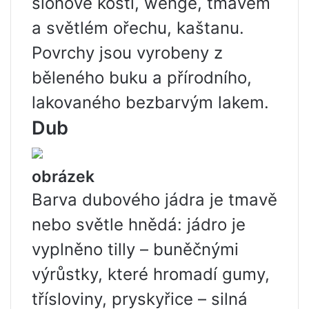
slonové kosti, wenge, tmavém
a světlém ořechu, kaštanu.
Povrchy jsou vyrobeny z
běleného buku a přírodního,
lakovaného bezbarvým lakem.
Dub
obrázek
Barva dubového jádra je tmavě
nebo světle hnědá: jádro je
vyplněno tilly – buněčnými
výrůstky, které hromadí gumy,
třísloviny, pryskyřice – silná