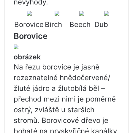
nevýhody.
Borovice
Birch
Beech
Dub
Borovice
obrázek
Na řezu borovice je jasně
rozeznatelné hnědočervené/
žluté jádro a žlutobílá běl –
přechod mezi nimi je poměrně
ostrý, zvláště u starších
stromů. Borovicové dřevo je
bohaté na pryskyřičné kanálky