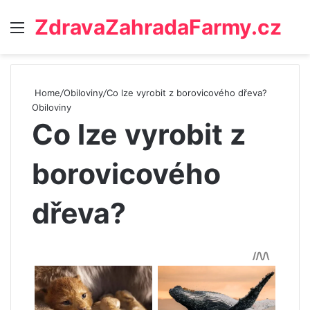
ZdravaZahradaFarmy.cz
Menu
Home
/
Obiloviny
/
Co lze vyrobit z borovicového dřeva?
Obiloviny
Co lze vyrobit z
borovicového
dřeva?