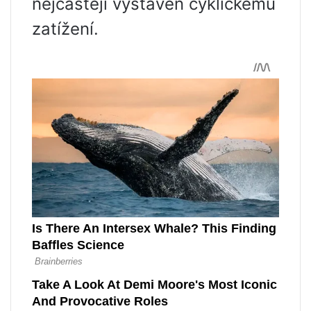
nejčastěji vystaven cyklickému
zatížení.