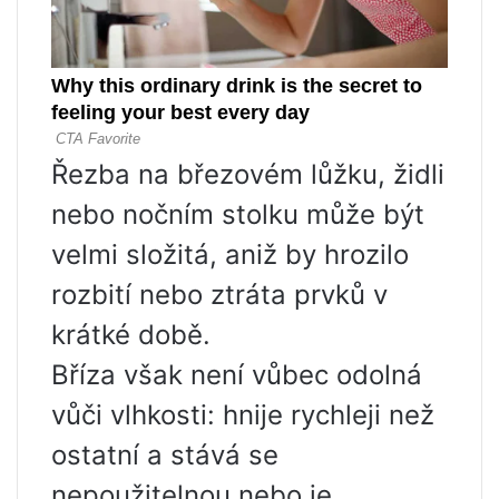
Řezba na březovém lůžku, židli
nebo nočním stolku může být
velmi složitá, aniž by hrozilo
rozbití nebo ztráta prvků v
krátké době.
Bříza však není vůbec odolná
vůči vlhkosti: hnije rychleji než
ostatní a stává se
nepoužitelnou nebo je