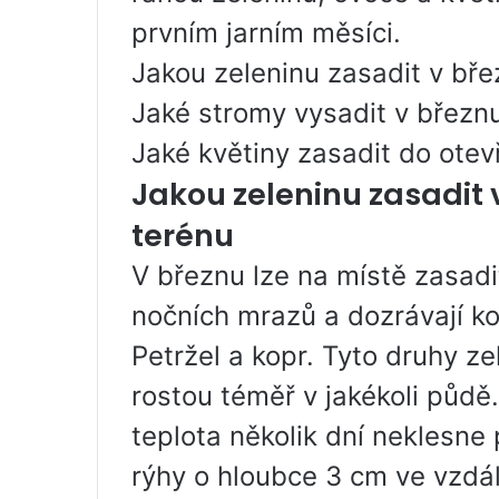
prvním jarním měsíci.
Jakou zeleninu zasadit v bř
Jaké stromy vysadit v březn
Jaké květiny zasadit do ote
Jakou zeleninu zasadit
terénu
V březnu lze na místě zasadit
nočních mrazů a dozrávají k
Petržel a kopr. Tyto druhy 
rostou téměř v jakékoli půd
teplota několik dní neklesne 
rýhy o hloubce 3 cm ve vzdá