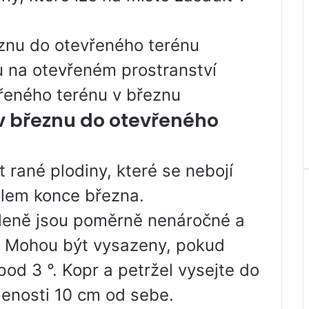
eznu do otevřeného terénu
u na otevřeném prostranství
vřeného terénu v březnu
 v březnu do otevřeného
 rané plodiny, které se nebojí
olem konce března.
zeleně jsou poměrně nenáročné a
ě. Mohou být vysazeny, pokud
pod 3 °. Kopr a petržel vysejte do
lenosti 10 cm od sebe.