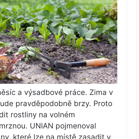
 měsíc a výsadbové práce. Zima v
 bude pravděpodobně brzy. Proto
it rostliny na volném
 zmrznou. UNIAN pojmenoval
ny, které lze na místě zasadit v