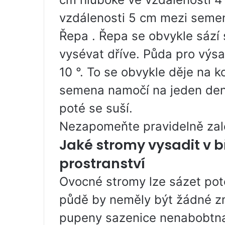
vzdálenosti 5 cm mezi seme
Řepa . Řepa se obvykle sází 
vysévat dříve. Půda pro výs
10 °. To se obvykle děje na 
semena namočí na jeden den
poté se suší.
Nezapomeňte pravidelně zalé
Jaké stromy vysadit v 
prostranství
Ovocné stromy lze sázet pot
půdě by neměly být žádné zm
pupeny sazenice nenabobtnal