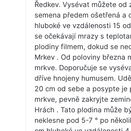
Ředkev. Vysévat můžete od za
semena předem ošetřená a de
hluboké ve vzdálenosti 15 o
se očekávají mrazy s teplotam
plodiny filmem, dokud se neob
Mrkev . Od poloviny března 
mrkve. Doporučuje se vyséva
dříve hnojeny humusem. Uděl
20 cm od sebe a posypte je
mrkve, pevně zakryjte zemin
Hrách . Tato plodina může b
neklesne pod 5-7 ° po několi
cm hluboké ve vzdálenosti 4