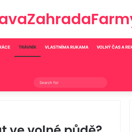
ravaZahradaFarmy
PRÁCE
TRÁVNÍK
VLASTNÍMA RUKAMA
VOLNÝ ČAS A R
Switch skin
Search
for
at ve volné půdě?