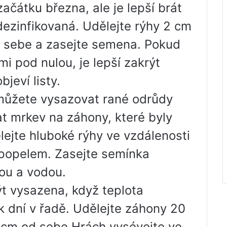
čátku března, ale je lepší brát
zinfikovaná. Udělejte rýhy 2 cm
d sebe a zasejte semena. Pokud
i pod nulou, je lepší zakrýt
jeví listy.
můžete vysazovat rané odrůdy
t mrkev na záhony, které byly
ejte hluboké rýhy ve vzdálenosti
 popelem. Zasejte semínka
ou a vodou.
ýt vysazena, když teplota
k dní v řadě. Udělejte záhony 20
 cm od sebe Hrách vysévejte ve