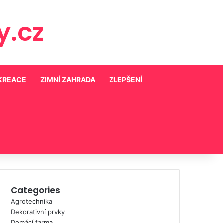
.cz
EKREACE
ZIMNÍ ZAHRADA
ZLEPŠENÍ
Categories
Agrotechnika
Dekorativní prvky
Domácí farma