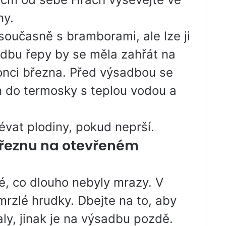
ny.
současně s bramborami, ale lze ji
adbu řepy by se měla zahřát na
konci března. Před výsadbou se
 do termosky s teplou vodou a
vat plodiny, pokud neprší.
březnu na otevřeném
é, co dlouho nebyly mrazy. V
rzlé hrudky. Dbejte na to, aby
y, jinak je na výsadbu pozdě.