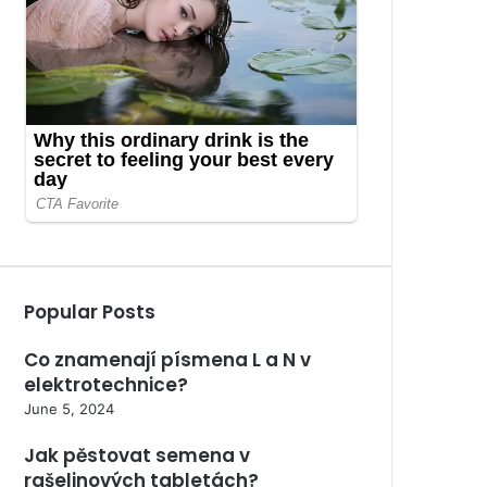
Popular Posts
Co znamenají písmena L a N v
elektrotechnice?
June 5, 2024
Jak pěstovat semena v
rašelinových tabletách?