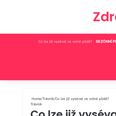
Zd
SEZÓNNÍ 
Co lze již vysévat ve volné půdě?
Pinterest
Home
/
Trávník
/
Co lze již vysévat ve volné půdě?
Trávník
Co lze již vysév