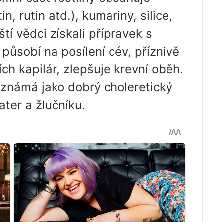
n, rutin atd.), kumariny, silice,
ští vědci získali přípravek s
 působí na posílení cév, příznivě
ch kapilár, zlepšuje krevní oběh.
a známá jako dobrý choleretický
ter a žlučníku.