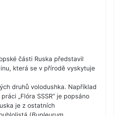
pské části Ruska představil
inu, která se v přírodě vyskytuje
ých druhů volodushka. Například
práci „Flóra SSSR“ je popsáno
uska je z ostatních
ouhlolistá (
Bupleurum