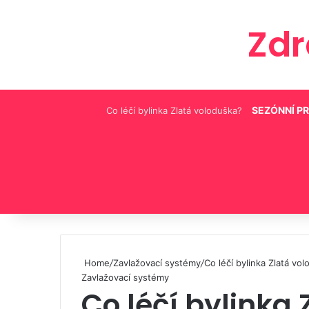
Zd
SEZÓNNÍ P
Co léčí bylinka Zlatá voloduška?
Pinterest
Home
/
Zavlažovací systémy
/
Co léčí bylinka Zlatá vo
Zavlažovací systémy
Co léčí bylinka