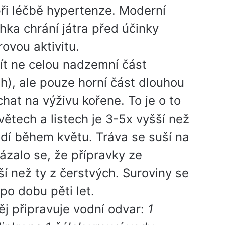
při léčbě hypertenze. Moderní
ka chrání játra před účinky
ovou aktivitu.
ít ne celou nadzemní část
řích), ale pouze horní část dlouhou
at na výživu kořene. To je o to
větech a listech je 3-5x vyšší než
ádí během květu. Tráva se suší na
zalo se, že přípravky ze
ší než ty z čerstvých. Suroviny se
 po dobu pěti let.
j připravuje vodní odvar:
1