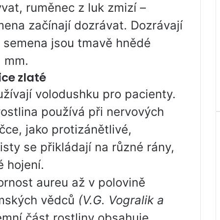
vat, ruměnec z luk zmizí –
ena začínají dozrávat. Dozrávají
lá semena jsou tmavě hnědé
5 mm.
ice zlaté
oužívají volodushku pro pacienty.
 rostlina používá při nervových
ce, jako protizánětlivé,
sty se přikládají na různé rány,
 hojení.
rnost aureu až v polovině
omských vědců
(V.G. Vogralik a
emní část rostliny obsahuje