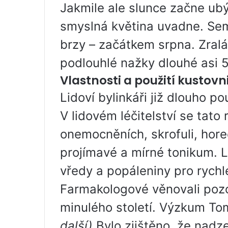
Jakmile ale slunce začne ubý
smyslná květina uvadne. Sem
brzy – začátkem srpna. Zra
podlouhlé nažky dlouhé asi 
Vlastnosti a použití kustovn
Lidoví bylinkáři již dlouho p
V lidovém léčitelství se tato
onemocněních, skrofuli, horeč
projímavé a mírné tonikum. Li
vředy a popáleniny pro rychlé
Farmakologové věnovali pozo
minulého století. Výzkum T
další)
Bylo zjištěno, že nadz