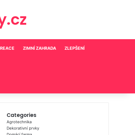
.cz
KREACE
ZIMNÍ ZAHRADA
ZLEPŠENÍ
Categories
Agrotechnika
Dekorativní prvky
Domácí farma