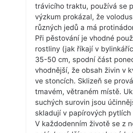
trávicího traktu, používá se 
výzkum prokázal, že volodush
různých jedů a má protinádor
Při pěstování je vhodné použ
rostliny (jak říkají v bylinká
35-50 cm, spodní část ponech
vhodnější, že obsah živin v k
ve stoncích. Sklizeň se prov
tmavém, větraném místě. Uká
suchých surovin jsou účinněj
skladují v papírových pytlích
V každodenním životě se z ně