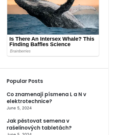
Popular Posts
Co znamenají písmena L a N v
elektrotechnice?
June 5, 2024
Jak pěstovat semena v
rašelinových tabletách?
June 5, 2024