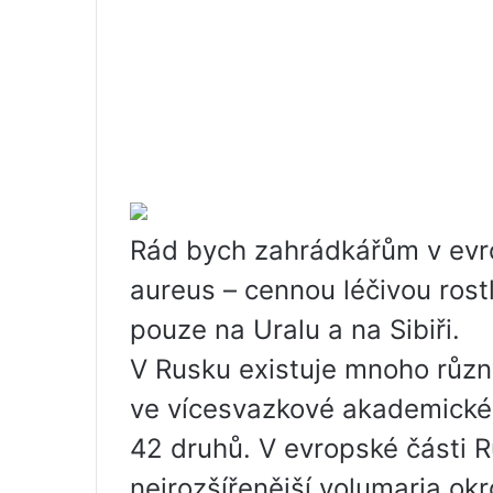
Rád bych zahrádkářům v evro
aureus – cennou léčivou rostl
pouze na Uralu a na Sibiři.
V Rusku existuje mnoho různ
ve vícesvazkové akademické 
42 druhů. V evropské části R
nejrozšířenější volumaria okr