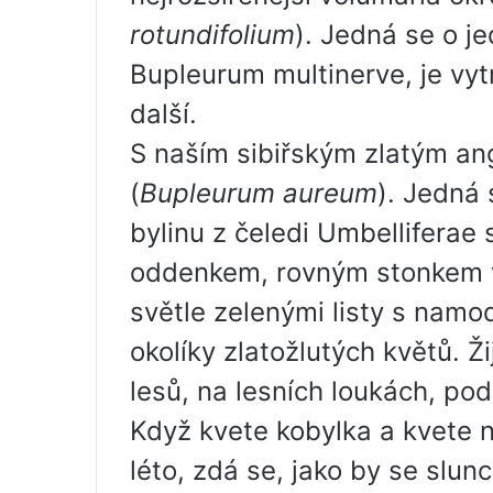
rotundifolium
). Jedná se o je
Bupleurum multinerve, je vyt
další.
S naším sibiřským zlatým ang
(
Bupleurum aureum
). Jedná
bylinu z čeledi Umbelliferae
oddenkem, rovným stonkem v
světle zelenými listy s nam
okolíky zlatožlutých květů. Ži
lesů, na lesních loukách, pod
Když kvete kobylka a kvete n
léto, zdá se, jako by se slun