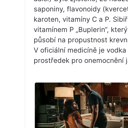
saponiny, flavonoidy (kverceti
karoten, vitamíny C a P. Sibiř
vitamínem P „Buplerin“, který
působí na propustnost krevní
V oficiální medicíně je vodk
prostředek pro onemocnění ja