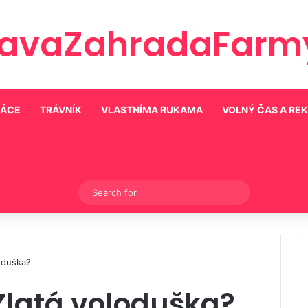
ravaZahradaFarmy
RÁCE
TRÁVNÍK
VLASTNÍMA RUKAMA
VOLNÝ ČAS A RE
Switch skin
Search
for
loduška?
 Zlatá voloduška?