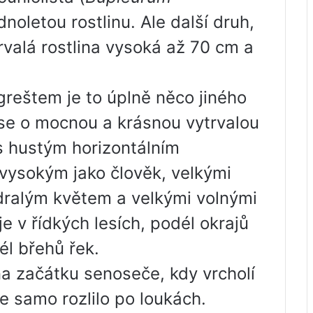
dnoletou rostlinu. Ale další druh,
rvalá rostlina vysoká až 70 cm a
reštem je to úplně něco jiného
 se o mocnou a krásnou vytrvalou
 s hustým horizontálním
ysokým jako člověk, velkými
odralým květem a velkými volnými
je v řídkých lesích, podél okrajů
él břehů řek.
a začátku senoseče, kdy vrcholí
ce samo rozlilo po loukách.