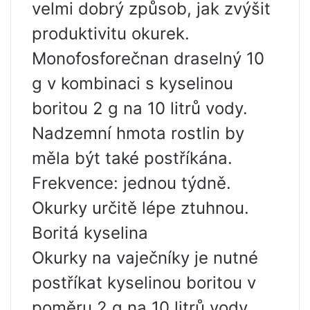
velmi dobrý způsob, jak zvýšit
produktivitu okurek.
Monofosforečnan draselný 10
g v kombinaci s kyselinou
boritou 2 g na 10 litrů vody.
Nadzemní hmota rostlin by
měla být také postříkána.
Frekvence: jednou týdně.
Okurky určitě lépe ztuhnou.
Boritá kyselina
Okurky na vaječníky je nutné
postříkat kyselinou boritou v
poměru 2 g na 10 litrů vody.