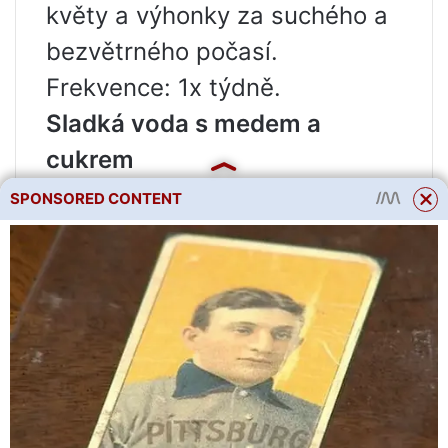
květy a výhonky za suchého a
bezvětrného počasí.
Frekvence: 1x týdně.
Sladká voda s medem a
cukrem
Voda s medem nebo cukrem je
SPONSORED CONTENT
potřebná k přilákání opylujícího
hmyzu. Pomohou zvýšit
vaječník, pokud na místě
rostou okurky opylované
včelami. K postřiku okurky na
vaječníky ve skleníku a na
otevřeném prostranství