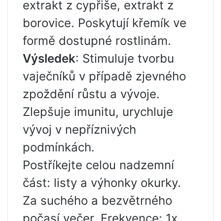
extrakt z cypřiše, extrakt z
borovice. Poskytují křemík ve
formě dostupné rostlinám.
Výsledek
: Stimuluje tvorbu
vaječníků v případě zjevného
zpoždění růstu a vývoje.
Zlepšuje imunitu, urychluje
vývoj v nepříznivých
podmínkách.
Postříkejte celou nadzemní
část: listy a výhonky okurky.
Za suchého a bezvětrného
počasí večer. Frekvence: 1x