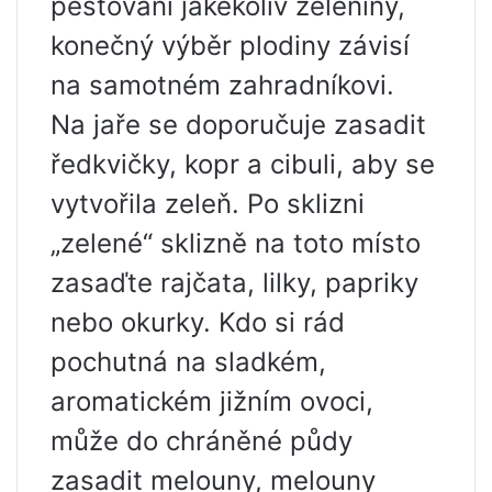
pěstování jakékoliv zeleniny,
konečný výběr plodiny závisí
na samotném zahradníkovi.
Na jaře se doporučuje zasadit
ředkvičky, kopr a cibuli, aby se
vytvořila zeleň. Po sklizni
„zelené“ sklizně na toto místo
zasaďte rajčata, lilky, papriky
nebo okurky. Kdo si rád
pochutná na sladkém,
aromatickém jižním ovoci,
může do chráněné půdy
zasadit melouny, melouny