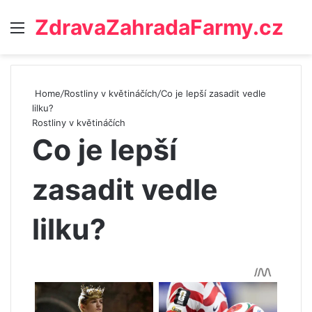
ZdravaZahradaFarmy.cz
Menu
Home
/
Rostliny v květináčích
/
Co je lepší zasadit vedle
lilku?
Rostliny v květináčích
Co je lepší
zasadit vedle
lilku?