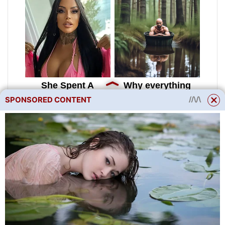
SPONSORED CONTENT
Brambory také nejsou
nejlepšími sousedy pro blues.
Obě zeleniny jsou totiž
oblíbenou potravou
mandelinky bramborové. Při