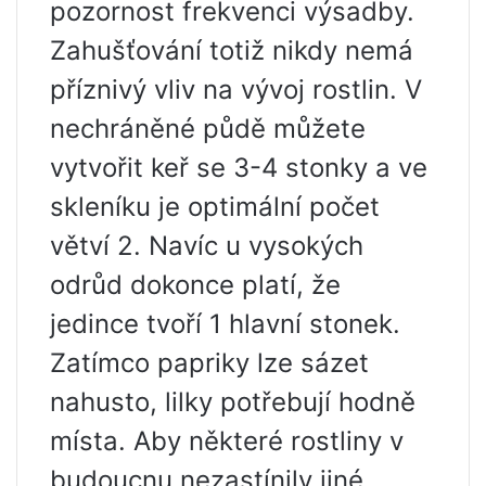
pozornost frekvenci výsadby.
Zahušťování totiž nikdy nemá
příznivý vliv na vývoj rostlin. V
nechráněné půdě můžete
vytvořit keř se 3-4 stonky a ve
skleníku je optimální počet
větví 2. Navíc u vysokých
odrůd dokonce platí, že
jedince tvoří 1 hlavní stonek.
Zatímco papriky lze sázet
nahusto, lilky potřebují hodně
místa. Aby některé rostliny v
budoucnu nezastínily jiné,