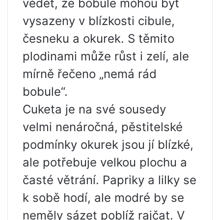
vědět, že bobule mohou být
vysazeny v blízkosti cibule,
česneku a okurek. S těmito
plodinami může růst i zelí, ale
mírně řečeno „nemá rád
bobule“.
Cuketa je na své sousedy
velmi nenáročná, pěstitelské
podmínky okurek jsou jí blízké,
ale potřebuje velkou plochu a
časté větrání. Papriky a lilky se
k sobě hodí, ale modré by se
neměly sázet poblíž rajčat. V