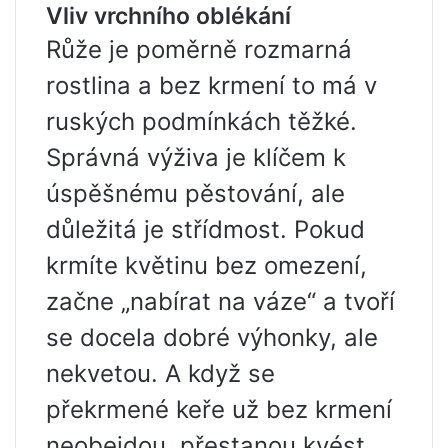
Vliv vrchního oblékání
Růže je poměrně rozmarná
rostlina a bez krmení to má v
ruských podmínkách těžké.
Správná výživa je klíčem k
úspěšnému pěstování, ale
důležitá je střídmost. Pokud
krmíte květinu bez omezení,
začne „nabírat na váze“ a tvoří
se docela dobré výhonky, ale
nekvetou. A když se
překrmené keře už bez krmení
neobejdou, přestanou kvést