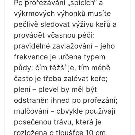
Po prořezávání „spících“ a
výkrmových výhonků musíte
pečlivě sledovat výživu keřů a
provádět včasnou péči:
pravidelné zavlažování – jeho
frekvence je určena typem
půdy: čím těžší je, tím méně
často je třeba zalévat keře;
plení – plevel by měl být
odstraněn ihned po prořezání;
mulčování – obvykle používají
posečenou trávu, která je
rozložena o tloušťce 10 cm,