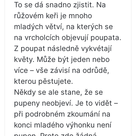
To se dá snadno zjistit. Na
růžovém keři je mnoho
mladých větví, na kterých se
na vrcholcích objevují poupata.
Z poupat následně vykvétají
květy. Může být jeden nebo
více – vše závisí na odrůdě,
kterou pěstujete.
Někdy se ale stane, že se
pupeny neobjeví. Je to vidět –
při podrobném zkoumání na
konci mladého výhonku není
pupen. Proto zde žádná