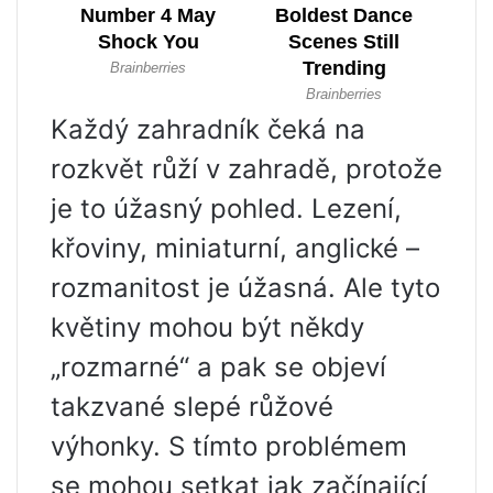
Každý zahradník čeká na
rozkvět růží v zahradě, protože
je to úžasný pohled. Lezení,
křoviny, miniaturní, anglické –
rozmanitost je úžasná. Ale tyto
květiny mohou být někdy
„rozmarné“ a pak se objeví
takzvané slepé růžové
výhonky. S tímto problémem
se mohou setkat jak začínající