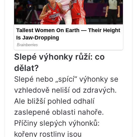
Slepé výhonky růží: co
dělat?
Slepé nebo „spící“ výhonky se
vzhledově neliší od zdravých.
Ale bližší pohled odhalí
zaslepené oblasti nahoře.
Příčiny slepých výhonků:
kořeny rostliny jsou