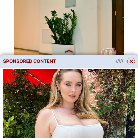
SPONSORED CONTENT
Koupit květiny v Kyjevě
Často nám volají a ptají se:
Kde koupit rostlinu
zamioculcas (květ dolarového
stromu, květináč zamioculcas)
za normální cenu v Kyjevě