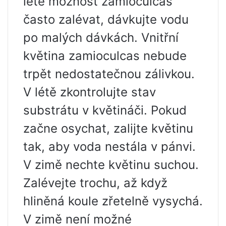
létě možnost zamioculcas
často zalévat, dávkujte vodu
po malých dávkách. Vnitřní
květina zamioculcas nebude
trpět nedostatečnou zálivkou.
V létě zkontrolujte stav
substrátu v květináči. Pokud
začne osychat, zalijte květinu
tak, aby voda nestála v pánvi.
V zimě nechte květinu suchou.
Zalévejte trochu, až když
hliněná koule zřetelně vysychá.
V zimě není možné