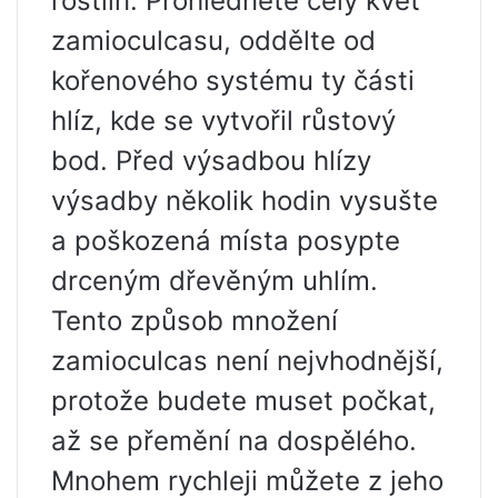
rostlin. Prohlédněte celý květ
zamioculcasu, oddělte od
kořenového systému ty části
hlíz, kde se vytvořil růstový
bod. Před výsadbou hlízy
výsadby několik hodin vysušte
a poškozená místa posypte
drceným dřevěným uhlím.
Tento způsob množení
zamioculcas není nejvhodnější,
protože budete muset počkat,
až se přemění na dospělého.
Mnohem rychleji můžete z jeho