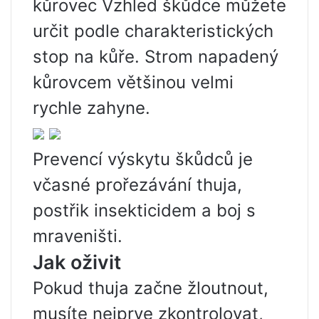
kůrovec Vzhled škůdce můžete
určit podle charakteristických
stop na kůře. Strom napadený
kůrovcem většinou velmi
rychle zahyne.
Prevencí výskytu škůdců je
včasné prořezávání thuja,
postřik insekticidem a boj s
mraveništi.
Jak oživit
Pokud thuja začne žloutnout,
musíte nejprve zkontrolovat,