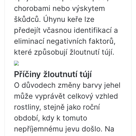
chorobami nebo výskytem
škůdců. Úhynu keře lze
předejít včasnou identifikací a
eliminací negativních faktorů,
které způsobují žloutnutí tújí.
Příčiny žloutnutí tújí
O důvodech změny barvy jehel
může vyprávět celkový vzhled
rostliny, stejně jako roční
období, kdy k tomuto
nepříjemnému jevu došlo. Na