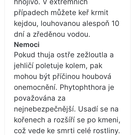
hnojivo. V extrémních
případech můžete keř krmit
kejdou, louhovanou alespoň 10
dní a zředěnou vodou.
Nemoci
Pokud thuja ostře zežloutla a
jehličí poletuje kolem, pak
mohou být příčinou houbová
onemocnění. Phytophthora je
považována za
nejnebezpečnější. Usadí se na
kořenech a rozšíří se po kmeni,
což vede ke smrti celé rostliny.