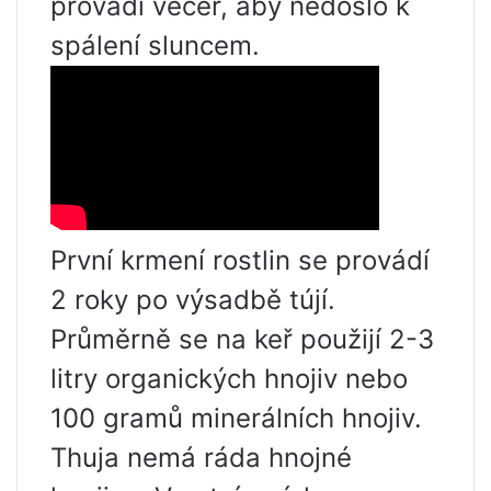
provádí večer, aby nedošlo k
spálení sluncem.
První krmení rostlin se provádí
2 roky po výsadbě tújí.
Průměrně se na keř použijí 2-3
litry organických hnojiv nebo
100 gramů minerálních hnojiv.
Thuja nemá ráda hnojné