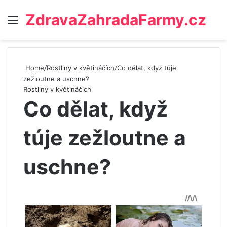
ZdravaZahradaFarmy.cz
Menu
Home
/
Rostliny v květináčích
/
Co dělat, když túje
zežloutne a uschne?
Rostliny v květináčích
Co dělat, když
túje zežloutne a
uschne?