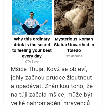
Mšice Thuja. Když se objeví,
jehly začnou prudce žloutnout
a opadávat. Známkou toho, že
na túji začala mšice, může být
velké nahromadění mravenců