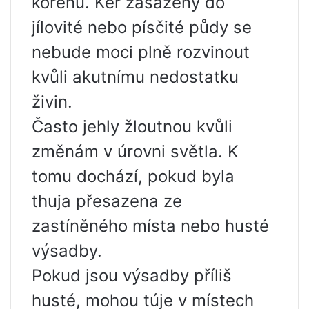
kořenů. Keř zasazený do
jílovité nebo písčité půdy se
nebude moci plně rozvinout
kvůli akutnímu nedostatku
živin.
Často jehly žloutnou kvůli
změnám v úrovni světla. K
tomu dochází, pokud byla
thuja přesazena ze
zastíněného místa nebo husté
výsadby.
Pokud jsou výsadby příliš
husté, mohou túje v místech