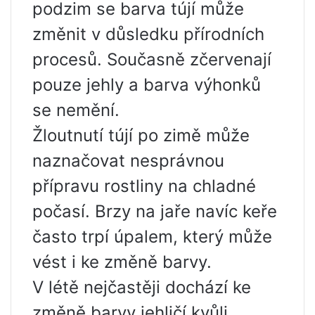
podzim se barva tújí může
změnit v důsledku přírodních
procesů. Současně zčervenají
pouze jehly a barva výhonků
se nemění.
Žloutnutí tújí po zimě může
naznačovat nesprávnou
přípravu rostliny na chladné
počasí. Brzy na jaře navíc keře
často trpí úpalem, který může
vést i ke změně barvy.
V létě nejčastěji dochází ke
změně barvy jehličí kvůli