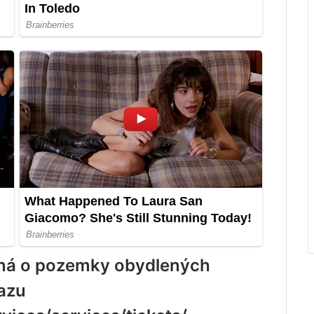
dná o pozemky obydlených
kazu