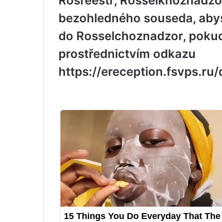
Rosreestr, Rosselkhoznadzo
bezohledného souseda, abyst
do Rosselchoznadzor, pokud
prostřednictvím odkazu
https://ereception.fsvps.ru