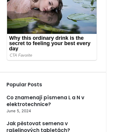
Popular Posts
Co znamenají písmena L a N v
elektrotechnice?
June 5, 2024
Jak pěstovat semena v
rašelinových tabletách?