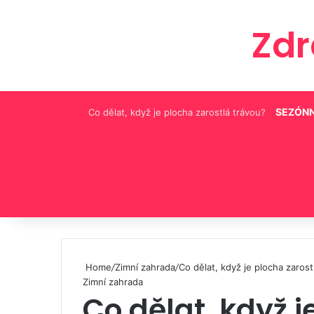
Zd
SEZÓNN
Co dělat, když je plocha zarostlá trávou?
Pinterest
Home
/
Zimní zahrada
/
Co dělat, když je plocha zarost
Zimní zahrada
Co dělat, když j