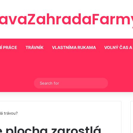
ravaZahradaFarmy
Í PRÁCE
TRÁVNÍK
VLASTNÍMA RUKAMA
VOLNÝ ČAS A
Switch skin
Search
for
lá trávou?
e plocha zarostlá