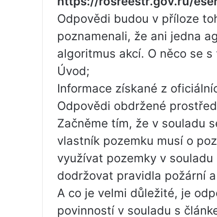
https://rosreestr.gov.ru/eser
Odpovědi budou v příloze to
poznamenali, že ani jedna a
algoritmus akcí. O něco se s
Úvod;
Informace získané z oficiáln
Odpovědi obdržené prostředn
Začněme tím, že v souladu 
vlastník pozemku musí o poz
využívat pozemky v souladu 
dodržovat pravidla požární a
A co je velmi důležité, je o
povinností v souladu s článk