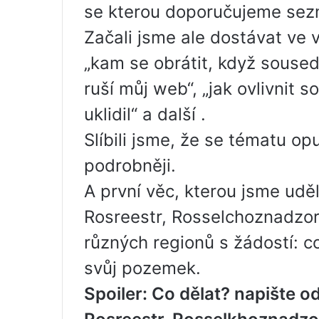
se kterou doporučujeme sez
Začali jsme ale dostávat ve 
„kam se obrátit, když soused
ruší můj web“, „jak ovlivnit s
uklidil“ a další .
Slíbili jsme, že se tématu o
podrobněji.
A první věc, kterou jsme uděl
Rosreestr, Rosselchoznadzor,
různých regionů s žádostí: c
svůj pozemek.
Spoiler: Co dělat? napište