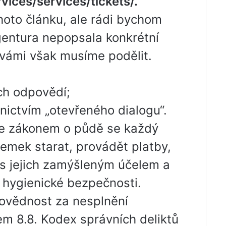
vices/services/tickets/.
hoto článku, ale rádi bychom
gentura nepopsala konkrétní
 vámi však musíme podělit.
ích odpovědí;
ictvím „otevřeného dialogu“.
se zákonem o půdě se každý
emek starat, provádět platby,
s jejich zamýšleným účelem a
 hygienické bezpečnosti.
dpovědnost za nesplnění
em 8.8. Kodex správních deliktů