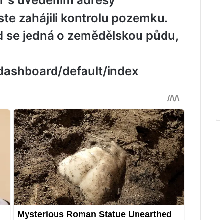
r s uvedením adresy
e zahájili kontrolu pozemku.
 se jedná o zemědělskou půdu,
/dashboard/default/index