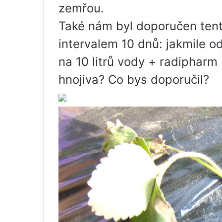
zemřou.
Také nám byl doporučen tent
intervalem 10 dnů: jakmile ode
na 10 litrů vody + radipharm
hnojiva? Co bys doporučil?