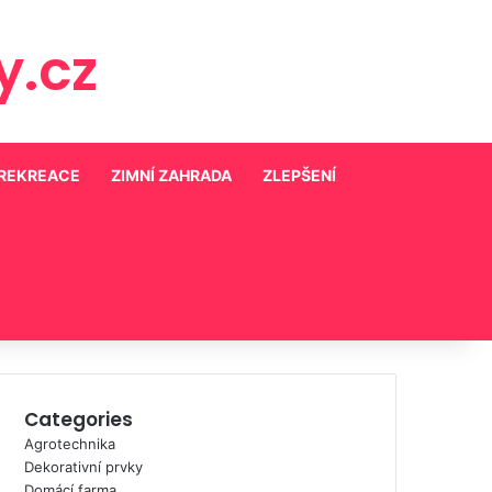
.cz
 REKREACE
ZIMNÍ ZAHRADA
ZLEPŠENÍ
Categories
Agrotechnika
Dekorativní prvky
Domácí farma