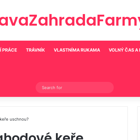
ravaZahradaFarmy
Í PRÁCE
TRÁVNÍK
VLASTNÍMA RUKAMA
VOLNÝ ČAS A
Switch skin
Search
for
 keře uschnou?
jahodové keře