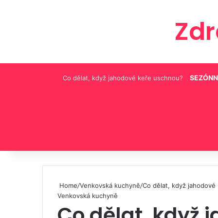
Zd
SEZÓNN
Co dělat, když jahodové keře uschnou?
Pinterest
Home
/
Venkovská kuchyně
/
Co dělat, když jahodové
Venkovská kuchyně
Co dělat, když 