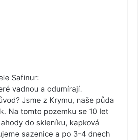
le Safinur:
eré vadnou a odumírají.
důvod? Jsme z Krymu, naše půda
k. Na tomto pozemku se 10 let
 jahody do skleníku, kapková
ujeme sazenice a po 3-4 dnech