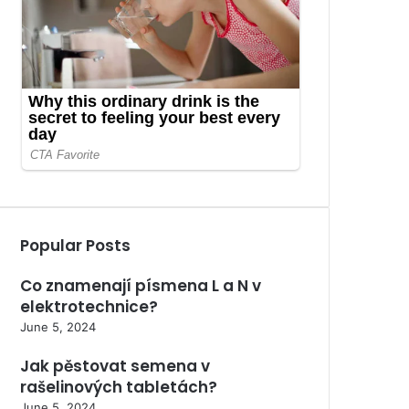
Popular Posts
Co znamenají písmena L a N v
elektrotechnice?
June 5, 2024
Jak pěstovat semena v
rašelinových tabletách?
June 5, 2024