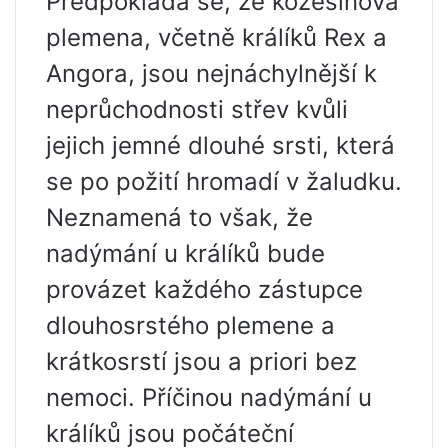
Předpokládá se, že kožešinová
plemena, včetně králíků Rex a
Angora, jsou nejnáchylnější k
neprůchodnosti střev kvůli
jejich jemné dlouhé srsti, která
se po požití hromadí v žaludku.
Neznamená to však, že
nadýmání u králíků bude
provázet každého zástupce
dlouhosrstého plemene a
krátkosrstí jsou a priori bez
nemoci. Příčinou nadýmání u
králíků jsou počáteční