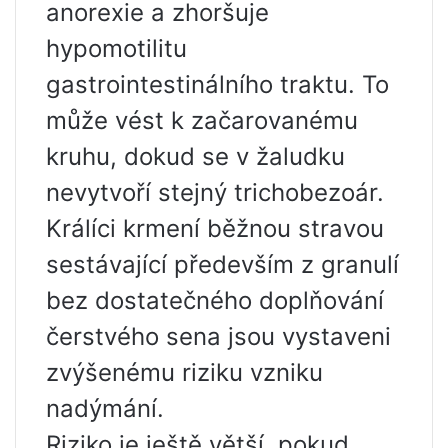
anorexie a zhoršuje
hypomotilitu
gastrointestinálního traktu. To
může vést k začarovanému
kruhu, dokud se v žaludku
nevytvoří stejný trichobezoár.
Králíci krmení běžnou stravou
sestávající především z granulí
bez dostatečného doplňování
čerstvého sena jsou vystaveni
zvýšenému riziku vzniku
nadýmání.
Riziko je ještě větší, pokud