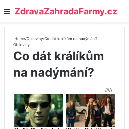
ZdravaZahradaFarmy.cz
Menu
Home
/
Obiloviny
/
Co dát králíkům na nadýmání?
Obiloviny
Co dát králíkům
na nadýmání?