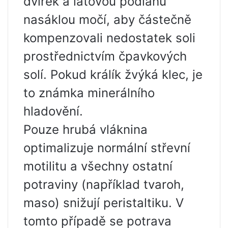
dvířek a laťovou podlahu
nasáklou močí, aby částečně
kompenzovali nedostatek soli
prostřednictvím čpavkových
solí. Pokud králík žvýká klec, je
to známka minerálního
hladovění.
Pouze hrubá vláknina
optimalizuje normální střevní
motilitu a všechny ostatní
potraviny (například tvaroh,
maso) snižují peristaltiku. V
tomto případě se potrava