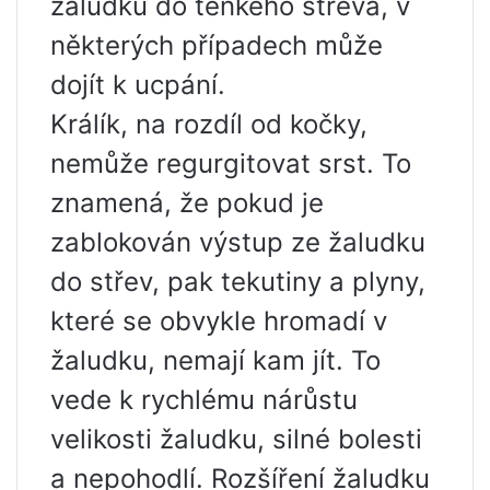
žaludku do tenkého střeva, v
některých případech může
dojít k ucpání.
Králík, na rozdíl od kočky,
nemůže regurgitovat srst. To
znamená, že pokud je
zablokován výstup ze žaludku
do střev, pak tekutiny a plyny,
které se obvykle hromadí v
žaludku, nemají kam jít. To
vede k rychlému nárůstu
velikosti žaludku, silné bolesti
a nepohodlí. Rozšíření žaludku