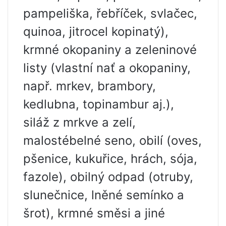
pampeliška, řebříček, svlačec,
quinoa, jitrocel kopinatý),
krmné okopaniny a zeleninové
listy (vlastní nať a okopaniny,
např. mrkev, brambory,
kedlubna, topinambur aj.),
siláž z mrkve a zelí,
malostébelné seno, obilí (oves,
pšenice, kukuřice, hrách, sója,
fazole), obilný odpad (otruby,
slunečnice, lněné semínko a
šrot), krmné směsi a jiné