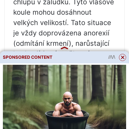
chlupů v žaludku. Tyto vlasové
koule mohou dosáhnout
velkých velikostí. Tato situace
je vždy doprovázena anorexií
(odmítání krmení), narůstající
kachexií (ztráta tělesné
SPONSORED CONTENT
hmotnosti), atonie a příznaky
celkové intoxikace. A pouze
včasná gastrotomie (proříznutí
žaludku) může snížit vysoké
smrtelné procento této
patologie.
Podmínky zadržení (hygiena)