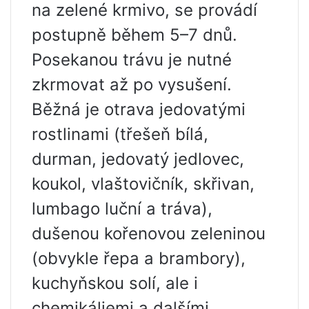
na zelené krmivo, se provádí
postupně během 5–7 dnů.
Posekanou trávu je nutné
zkrmovat až po vysušení.
Běžná je otrava jedovatými
rostlinami (třešeň bílá,
durman, jedovatý jedlovec,
koukol, vlaštovičník, skřivan,
lumbago luční a tráva),
dušenou kořenovou zeleninou
(obvykle řepa a brambory),
kuchyňskou solí, ale i
chemikáliemi a dalšími