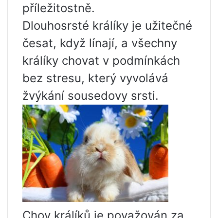
příležitostně.
Dlouhosrsté králíky je užitečné
česat, když línají, a všechny
králíky chovat v podmínkách
bez stresu, který vyvolává
žvýkání sousedovy srsti.
Chov králíků je považován za