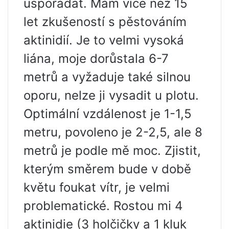
uspořádat. Mám více než 15
let zkušeností s pěstováním
aktinidií. Je to velmi vysoká
liána, moje dorůstala 6-7
metrů a vyžaduje také silnou
oporu, nelze ji vysadit u plotu.
Optimální vzdálenost je 1-1,5
metru, povoleno je 2-2,5, ale 8
metrů je podle mě moc. Zjistit,
kterým směrem bude v době
květu foukat vítr, je velmi
problematické. Rostou mi 4
aktinidie (3 holčičky a 1 kluk