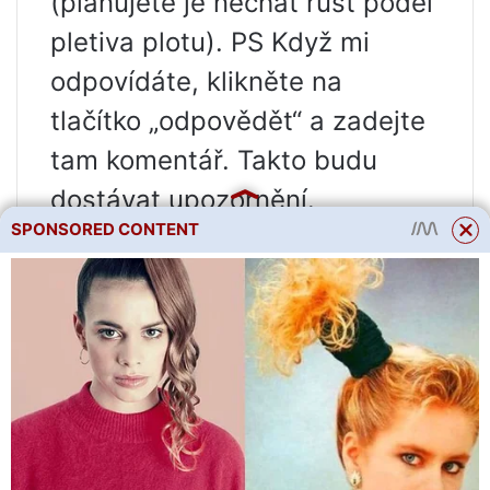
(plánujete je nechat růst podél
pletiva plotu). PS Když mi
odpovídáte, klikněte na
tlačítko „odpovědět“ a zadejte
tam komentář. Takto budu
dostávat upozornění.
SPONSORED CONTENT
7 listopad 2020, 15: 59
Kolem 2. mřížoviny máme 3
rostliny. Ukazuje se, že
vzdálenost je 1 m (když sázeli,
někde odečetli „alespoň 1 m“).
Pokud máte zájem, zvu vás na
návštěvu: Naše aktinidie.