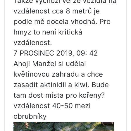
Takže výchozí verze vozidla na
vzdálenost cca 8 metrů je
podle mě docela vhodná. Pro
hmyz to není kritická
vzdálenost.
7 PROSINEC 2019, 09: 42
Ahoj! Manžel si udělal
květinovou zahradu a chce
zasadit aktinidii a kiwi. Bude
tam dost místa pro kořeny?
vzdálenost 40-50 mezi
obrubníky